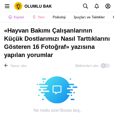
Kişisel
Yeni
Psikoloji
İpuçları ve Taktikler
«Hayvan Bakımı Çalışanlarının
Küçük Dostlarımızı Nasıl Tarttıklarını
Gösteren 16 Fotoğraf» yazısına
yapılan yorumlar
Yazıyı oku
Bildirimleri alın
Ne mutlu size! Burası boş,