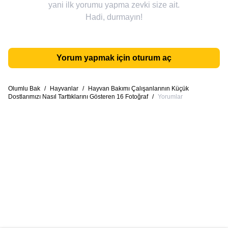
yani ilk yorumu yapma zevki size ait.
Hadi, durmayın!
Yorum yapmak için oturum aç
Olumlu Bak
/
Hayvanlar
/
Hayvan Bakımı Çalışanlarının Küçük
Dostlarımızı Nasıl Tarttıklarını Gösteren 16 Fotoğraf
/
Yorumlar