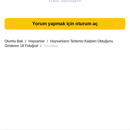
Hadi, durmayın!
Yorum yapmak için oturum aç
Olumlu Bak
/
Hayvanlar
/
Hayvanların Tertemiz Kalpleri Olduğunu
Gösteren 18 Fotoğraf
/
Yorumlar