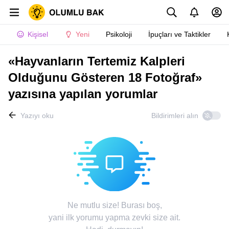
Kişisel
Yeni
Psikoloji
İpuçları ve Taktikler
«Hayvanların Tertemiz Kalpleri
Olduğunu Gösteren 18 Fotoğraf»
yazısına yapılan yorumlar
Yazıyı oku
Bildirimleri alın
Ne mutlu size! Burası boş,
yani ilk yorumu yapma zevki size ait.