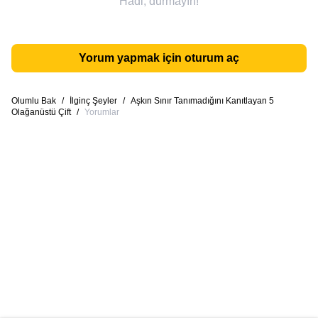
Hadi, durmayın!
Yorum yapmak için oturum aç
Olumlu Bak
/
İlginç Şeyler
/
Aşkın Sınır Tanımadığını Kanıtlayan 5
Olağanüstü Çift
/
Yorumlar