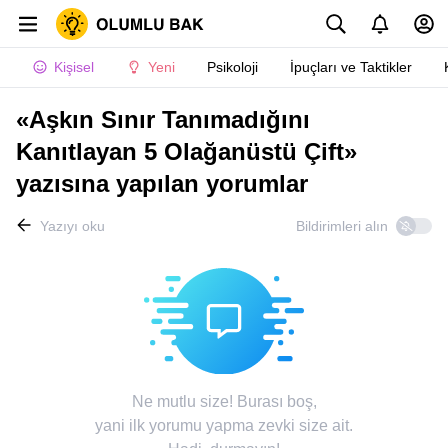
Kişisel
Yeni
Psikoloji
İpuçları ve Taktikler
«Aşkın Sınır Tanımadığını
Kanıtlayan 5 Olağanüstü Çift»
yazısına yapılan yorumlar
Yazıyı oku
Bildirimleri alın
Ne mutlu size! Burası boş,
yani ilk yorumu yapma zevki size ait.