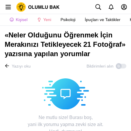
Kişisel
Yeni
Psikoloji
İpuçları ve Taktikler
«Neler Olduğunu Öğrenmek İçin
Merakınızı Tetikleyecek 21 Fotoğraf»
yazısına yapılan yorumlar
Yazıyı oku
Bildirimleri alın
Ne mutlu size! Burası boş,
yani ilk yorumu yapma zevki size ait.