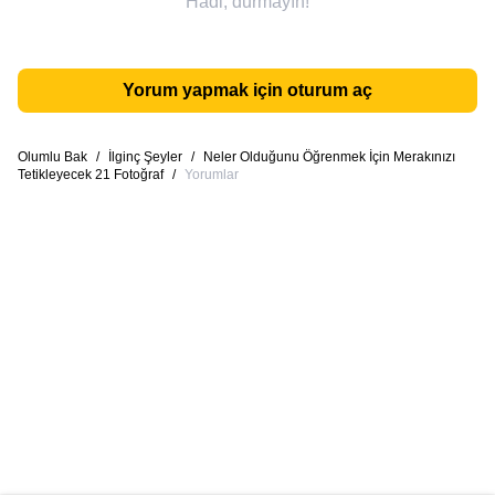
Hadi, durmayın!
Yorum yapmak için oturum aç
Olumlu Bak
/
İlginç Şeyler
/
Neler Olduğunu Öğrenmek İçin Merakınızı
Tetikleyecek 21 Fotoğraf
/
Yorumlar