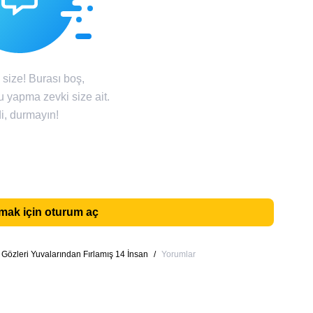
size! Burası boş,
u yapma zevki size ait.
i, durmayın!
ak için oturum aç
Gözleri Yuvalarından Fırlamış 14 İnsan
/
Yorumlar