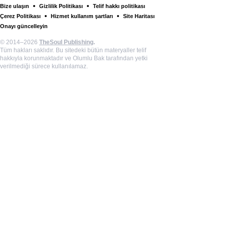
Bize ulaşın
Gizlilik Politikası
Telif hakkı politikası
Çerez Politikası
Hizmet kullanım şartları
Site Haritası
Onayı güncelleyin
© 2014–2026
TheSoul Publishing
.
Tüm hakları saklıdır. Bu sitedeki bütün materyaller telif
hakkıyla korunmaktadır ve Olumlu Bak tarafından yetki
verilmediği sürece kullanılamaz.