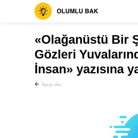
«Olağanüstü Bir 
Gözleri Yuvaların
İnsan» yazısına y
Yazıyı oku