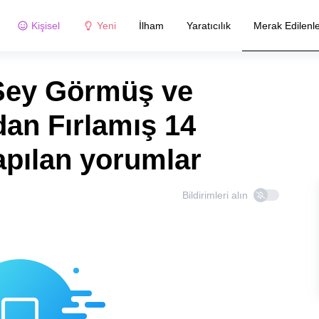
Kişisel
Yeni
İlham
Yaratıcılık
Merak Edilenl
Şey Görmüş ve
dan Fırlamış 14
apılan yorumlar
Bildirimleri alın