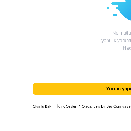
Ne mutlu 
yani ilk yorum
Had
Yorum yapm
Olumlu Bak
/
İlginç Şeyler
/
Olağanüstü Bir Şey Görmüş ve 