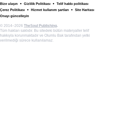
Bize ulaşın
Gizlilik Politikası
Telif hakkı politikası
Çerez Politikası
Hizmet kullanım şartları
Site Haritası
Onayı güncelleyin
© 2014–2026
TheSoul Publishing
.
Tüm hakları saklıdır. Bu sitedeki bütün materyaller telif
hakkıyla korunmaktadır ve Olumlu Bak tarafından yetki
verilmediği sürece kullanılamaz.