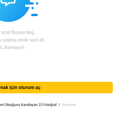
size! Burası boş,
u yapma zevki size ait.
i, durmayın!
ak için oturum aç
et Olduğunu Kanıtlayan 15 Fotoğraf
/
Yorumlar