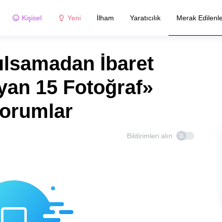
Kişisel
Yeni
İlham
Yaratıcılık
Merak Edilenl
ılsamadan İbaret
yan 15 Fotoğraf»
yorumlar
Bildirimleri alın