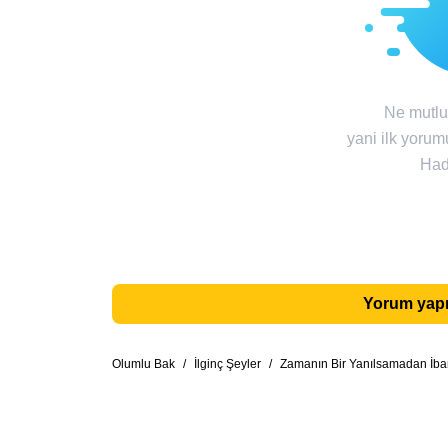
Ne mutlu 
yani ilk yorum
Had
Yorum yapm
Olumlu Bak
/
İlginç Şeyler
/
Zamanın Bir Yanılsamadan İbar