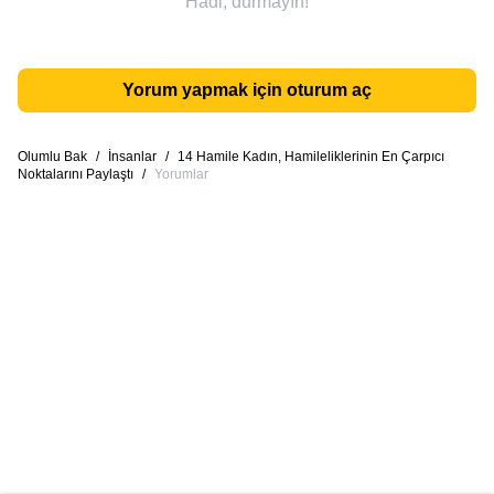
Hadi, durmayın!
Yorum yapmak için oturum aç
Olumlu Bak
/
İnsanlar
/
14 Hamile Kadın, Hamileliklerinin En Çarpıcı
Noktalarını Paylaştı
/
Yorumlar