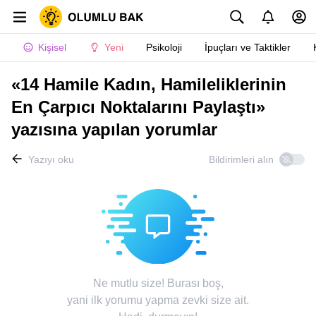
Kişisel
Yeni
Psikoloji
İpuçları ve Taktikler
«14 Hamile Kadın, Hamileliklerinin
En Çarpıcı Noktalarını Paylaştı»
yazısına yapılan yorumlar
Yazıyı oku
Bildirimleri alın
Ne mutlu size! Burası boş,
yani ilk yorumu yapma zevki size ait.