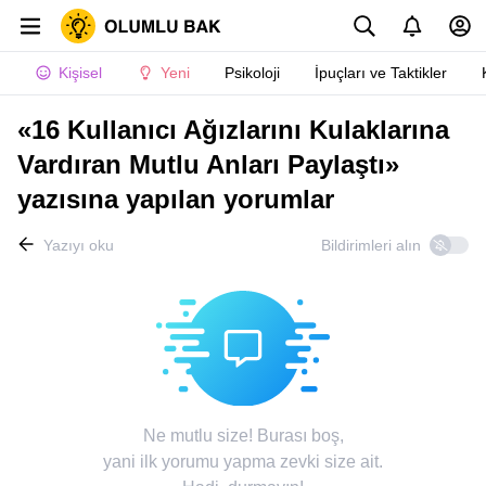
Kişisel
Yeni
Psikoloji
İpuçları ve Taktikler
«16 Kullanıcı Ağızlarını Kulaklarına
Vardıran Mutlu Anları Paylaştı»
yazısına yapılan yorumlar
Yazıyı oku
Bildirimleri alın
Ne mutlu size! Burası boş,
yani ilk yorumu yapma zevki size ait.