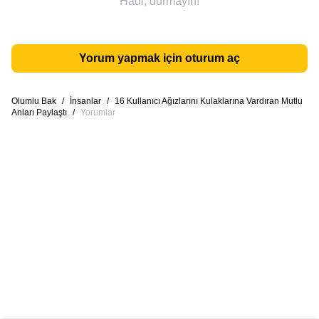
Hadi, durmayın!
Yorum yapmak için oturum aç
Olumlu Bak
/
İnsanlar
/
16 Kullanıcı Ağızlarını Kulaklarına Vardıran Mutlu
Anları Paylaştı
/
Yorumlar