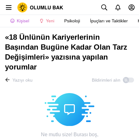
Kişisel
Yeni
Psikoloji
İpuçları ve Taktikler
«18 Ünlünün Kariyerlerinin
Başından Bugüne Kadar Olan Tarz
Değişimleri» yazısına yapılan
yorumlar
Yazıyı oku
Bildirimleri alın
Ne mutlu size! Burası boş,