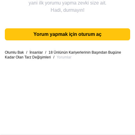
yani ilk yorumu yapma zevki size ait.
Hadi, durmayın!
Yorum yapmak için oturum aç
Olumlu Bak
/
İnsanlar
/
18 Ünlünün Kariyerlerinin Başından Bugüne
Kadar Olan Tarz Değişimleri
/
Yorumlar