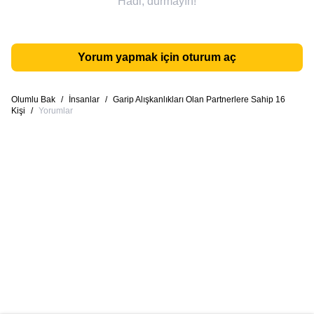
Hadi, durmayın!
Yorum yapmak için oturum aç
Olumlu Bak
/
İnsanlar
/
Garip Alışkanlıkları Olan Partnerlere Sahip 16
Kişi
/
Yorumlar