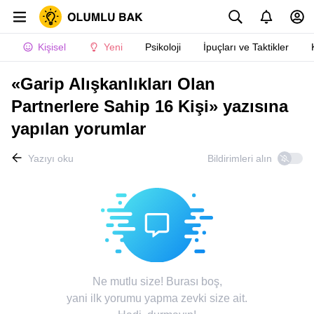
Kişisel
Yeni
Psikoloji
İpuçları ve Taktikler
«Garip Alışkanlıkları Olan
Partnerlere Sahip 16 Kişi» yazısına
yapılan yorumlar
Yazıyı oku
Bildirimleri alın
Ne mutlu size! Burası boş,
yani ilk yorumu yapma zevki size ait.