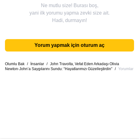
Ne mutlu size! Burası boş,
yani ilk yorumu yapma zevki size ait.
Hadi, durmayın!
Yorum yapmak için oturum aç
Olumlu Bak
/
İnsanlar
/
John Travolta, Vefat Eden Arkadaşı Olivia
Newton-John’a Saygılarını Sundu: “Hayatlarımızı Güzelleştirdin”
/
Yorumlar