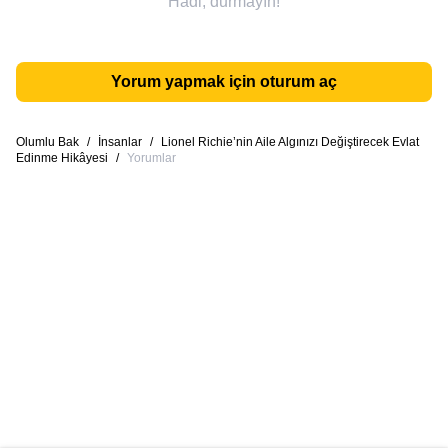
Hadi, durmayın!
Yorum yapmak için oturum aç
Olumlu Bak
/
İnsanlar
/
Lionel Richie’nin Aile Algınızı Değiştirecek Evlat
Edinme Hikâyesi
/
Yorumlar