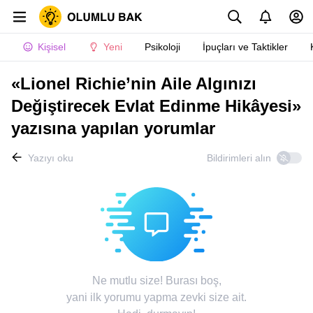
Kişisel
Yeni
Psikoloji
İpuçları ve Taktikler
«Lionel Richie’nin Aile Algınızı
Değiştirecek Evlat Edinme Hikâyesi»
yazısına yapılan yorumlar
Yazıyı oku
Bildirimleri alın
Ne mutlu size! Burası boş,
yani ilk yorumu yapma zevki size ait.