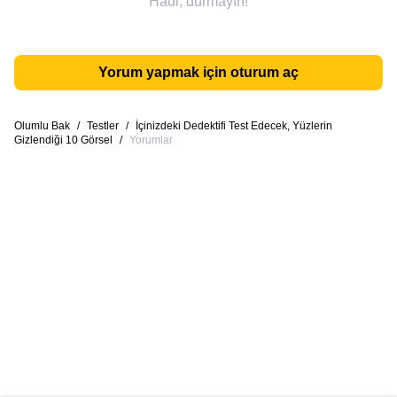
Hadi, durmayın!
Yorum yapmak için oturum aç
Olumlu Bak
/
Testler
/
İçinizdeki Dedektifi Test Edecek, Yüzlerin
Gizlendiği 10 Görsel
/
Yorumlar