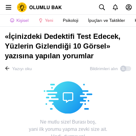
Kişisel
Yeni
Psikoloji
İpuçları ve Taktikler
«İçinizdeki Dedektifi Test Edecek,
Yüzlerin Gizlendiği 10 Görsel»
yazısına yapılan yorumlar
Yazıyı oku
Bildirimleri alın
Ne mutlu size! Burası boş,
yani ilk yorumu yapma zevki size ait.