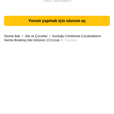
Hadi, durmayın!
Yorum yapmak için oturum aç
Olumlu Bak
/
Aile ve Çocuklar
/
Kurduğu Cümlelerle Çocukluklarını
Geride Bırakmış Gibi Görünen 13 Çocuk
/
Yorumlar