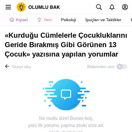
Kişisel
Yeni
Psikoloji
İpuçları ve Taktikler
«Kurduğu Cümlelerle Çocukluklarını
Geride Bırakmış Gibi Görünen 13
Çocuk» yazısına yapılan yorumlar
Yazıyı oku
Bildirimleri alın
Ne mutlu size! Burası boş,
yani ilk yorumu yapma zevki size ait.