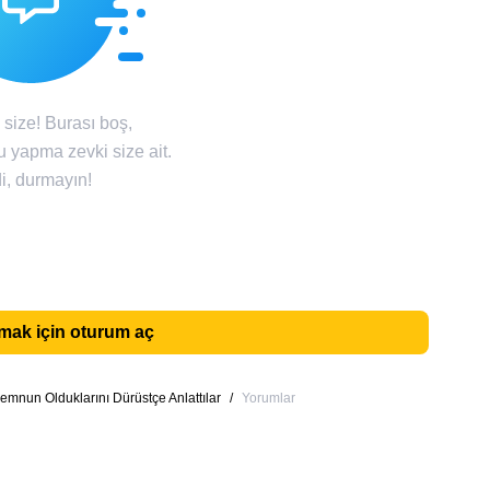
size! Burası boş,
u yapma zevki size ait.
i, durmayın!
ak için oturum aç
mnun Olduklarını Dürüstçe Anlattılar
/
Yorumlar