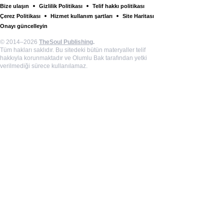
Bize ulaşın
Gizlilik Politikası
Telif hakkı politikası
Çerez Politikası
Hizmet kullanım şartları
Site Haritası
Onayı güncelleyin
© 2014–2026
TheSoul Publishing
.
Tüm hakları saklıdır. Bu sitedeki bütün materyaller telif
hakkıyla korunmaktadır ve Olumlu Bak tarafından yetki
verilmediği sürece kullanılamaz.