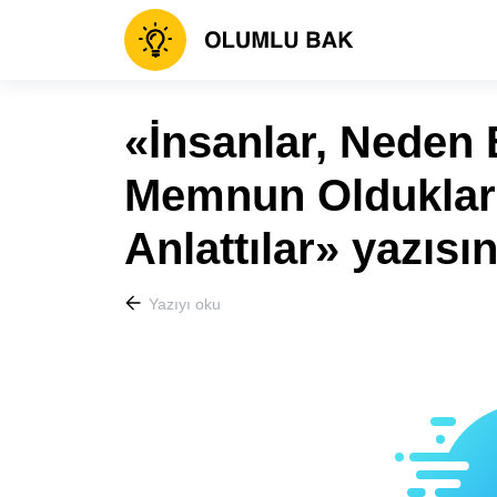
«İnsanlar, Neden
Memnun Oldukları
Anlattılar» yazısı
Yazıyı oku