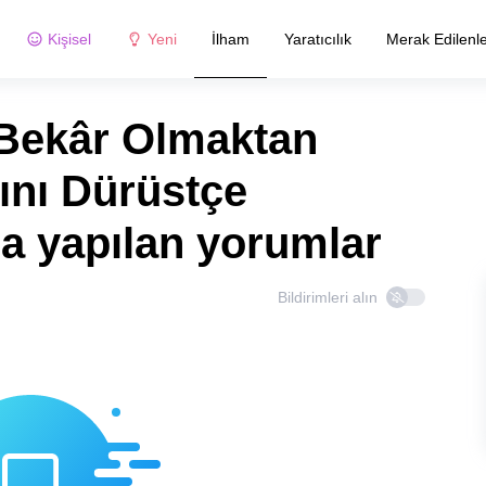
Kişisel
Yeni
İlham
Yaratıcılık
Merak Edilenl
 Bekâr Olmaktan
nı Dürüstçe
na yapılan yorumlar
Bildirimleri alın