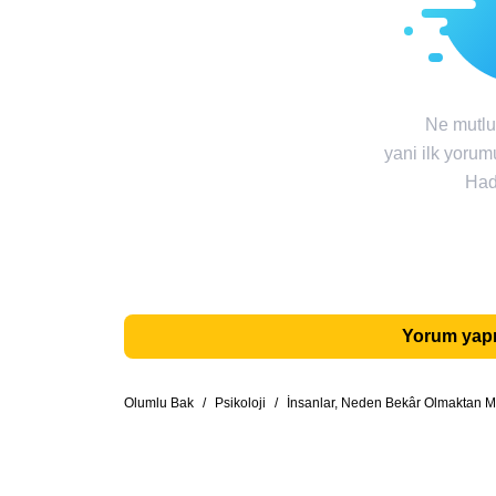
Ne mutlu 
yani ilk yorum
Had
Yorum yapm
Olumlu Bak
/
Psikoloji
/
İnsanlar, Neden Bekâr Olmaktan Me