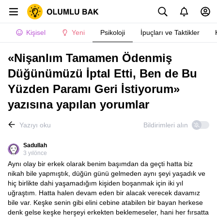
Kişisel
Yeni
Psikoloji
İpuçları ve Taktikler
«Nişanlım Tamamen Ödenmiş
Düğünümüzü İptal Etti, Ben de Bu
Yüzden Paramı Geri İstiyorum»
yazısına yapılan yorumlar
Yazıyı oku
Bildirimleri alın
Sadullah
3 yılönce
Aynı olay bir erkek olarak benim başımdan da geçti hatta biz
nikah bile yapmıştık, düğün günü gelmeden aynı şeyi yaşadık ve
hiç birlikte dahi yaşamadığım kişiden boşanmak için iki yıl
uğraştım. Hatta halen devam eden bir alacak verecek davamız
bile var. Keşke senin gibi elini cebine atabilen bir bayan herkese
denk gelse keşke herşeyi erkekten beklemeseler, hani her fırsatta