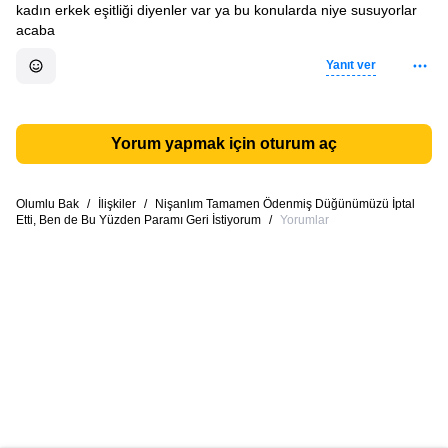
kadın erkek eşitliği diyenler var ya bu konularda niye susuyorlar
acaba
Yanıt ver
Yorum yapmak için oturum aç
Olumlu Bak
/
İlişkiler
/
Nişanlım Tamamen Ödenmiş Düğünümüzü İptal
Etti, Ben de Bu Yüzden Paramı Geri İstiyorum
/
Yorumlar