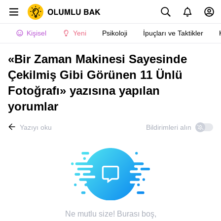
Kişisel
Yeni
Psikoloji
İpuçları ve Taktikler
«Bir Zaman Makinesi Sayesinde
Çekilmiş Gibi Görünen 11 Ünlü
Fotoğrafı» yazısına yapılan
yorumlar
Yazıyı oku
Bildirimleri alın
Ne mutlu size! Burası boş,