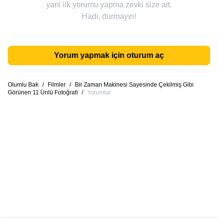
yani ilk yorumu yapma zevki size ait.
Hadi, durmayın!
Yorum yapmak için oturum aç
Olumlu Bak
/
Filmler
/
Bir Zaman Makinesi Sayesinde Çekilmiş Gibi
Görünen 11 Ünlü Fotoğrafı
/
Yorumlar