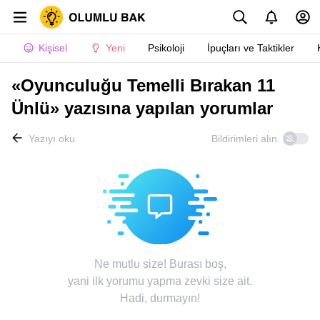
Kişisel
Yeni
Psikoloji
İpuçları ve Taktikler
«Oyunculuğu Temelli Bırakan 11
Ünlü» yazısına yapılan yorumlar
Yazıyı oku
Bildirimleri alın
Ne mutlu size! Burası boş,
yani ilk yorumu yapma zevki size ait.
Hadi, durmayın!