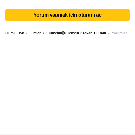
Yorum yapmak için oturum aç
Olumlu Bak
/
Filmler
/
Oyunculuğu Temelli Bırakan 11 Ünlü
/
Yorumlar