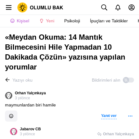
Kişisel
Yeni
Psikoloji
İpuçları ve Taktikler
«Meydan Okuma: 14 Mantık
Bilmecesini Hile Yapmadan 10
Dakikada Çözün» yazısına yapılan
yorumlar
Yazıyı oku
Bildirimleri alın
Orhan Yalçınkaya
3 yılönce
maymunlardan biri hamile
Yanıt ver
Jabarov CB
3 yılönce
Orhan Yalçınkaya