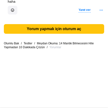
haha
Yanıt ver
Yorum yapmak için oturum aç
Olumlu Bak
/
Testler
/
Meydan Okuma: 14 Mantık Bilmecesini Hile
Yapmadan 10 Dakikada Çözün
/
Yorumlar