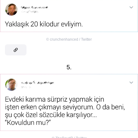
©
crunchenhanced / Twitter
5.