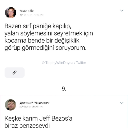
©
TrophyWifeDayna / Twitter
9.