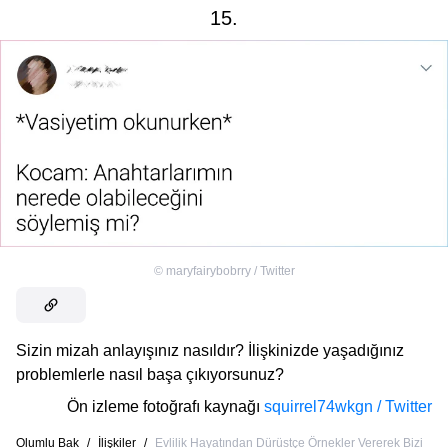
15.
©
maryfairybobrry / Twitter
Sizin mizah anlayışınız nasıldır? İlişkinizde yaşadığınız
problemlerle nasıl başa çıkıyorsunuz?
Ön izleme fotoğrafı kaynağı
squirrel74wkgn / Twitter
Olumlu Bak
/
İlişkiler
/
Evlilik Hayatından Dürüstçe Örnekler Vererek Bizi