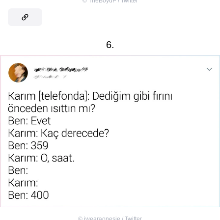
©
TheBoydP / Twitter
6.
©
iwearaonesie / Twitter