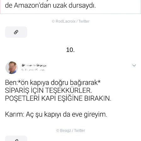
©
RodLacroix / Twitter
10.
©
Beagz / Twitter