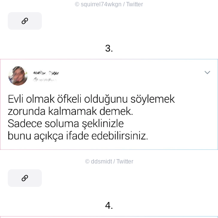
©
squirrel74wkgn / Twitter
3.
©
ddsmidt / Twitter
4.