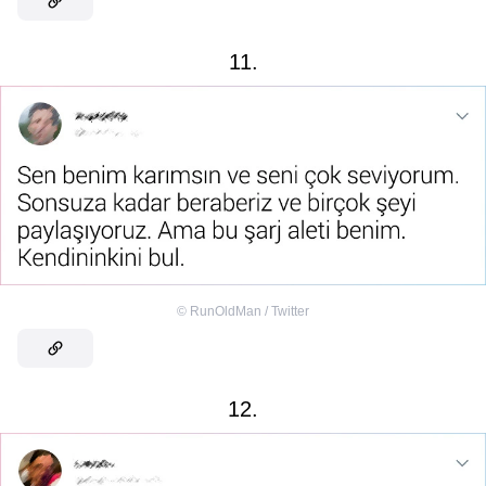
11.
©
RunOldMan / Twitter
12.