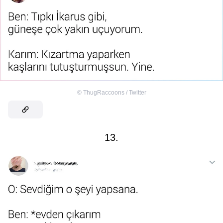
©
ThugRaccoons / Twitter
13.