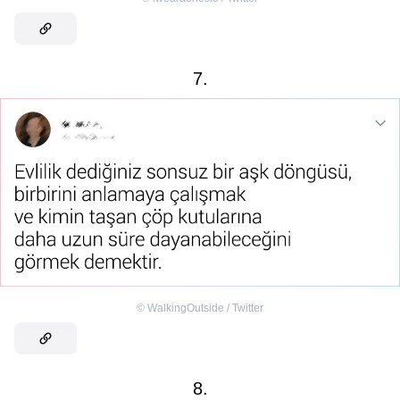
7.
©
WalkingOutside / Twitter
8.