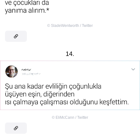
©
SladeWentworth / Twitter
14.
©
EliMcCann / Twitter