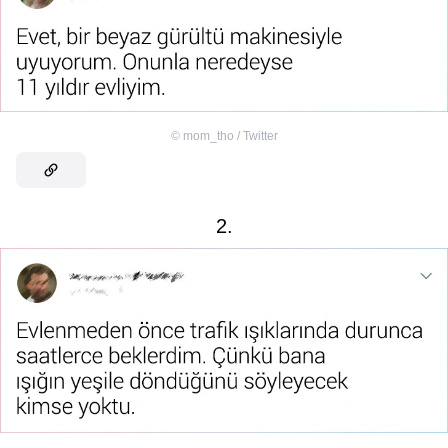
©
mom_tho / Twitter
2.