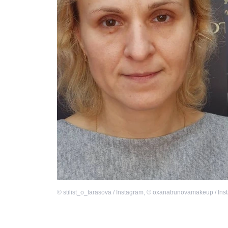
©
stilist_o_tarasova / Instagram
,
©
oxanatrunovamakeup / Ins