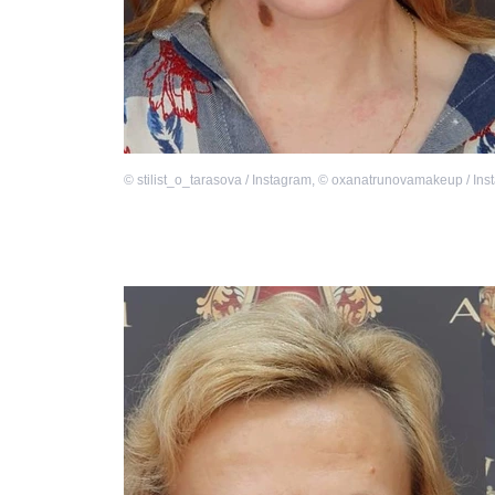
©
stilist_o_tarasova / Instagram
,
©
oxanatrunovamakeup / Ins