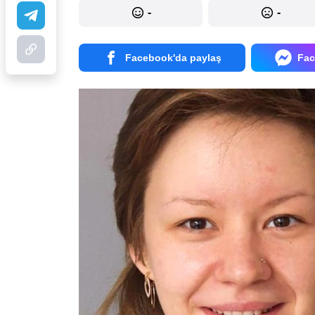
-
-
Facebook'da paylaş
Fac