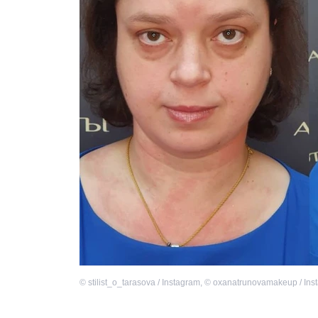
©
stilist_o_tarasova / Instagram
,
©
oxanatrunovamakeup / Ins