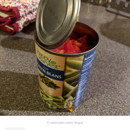
©
unknown user/ Imgur