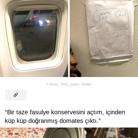
©
kooo_TmS_suke / Twitter
“Bir taze fasulye konservesini açtım, içinden
küp küp doğranmış domates çıktı.”