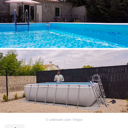
©
unknown user / Imgur