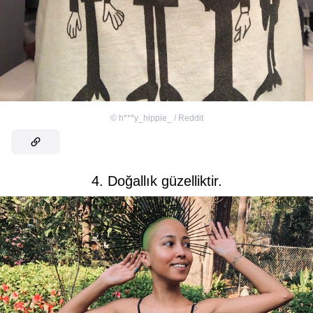
©
h***y_hippie_ / Reddit
4. Doğallık güzelliktir.