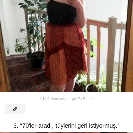
©
NefariousnessLarge17 / Reddit
3. “70’ler aradı, tüylerini geri istiyormuş.”