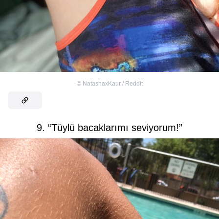
©
NatashaxKaur / Reddit
9. “Tüylü bacaklarımı seviyorum!”