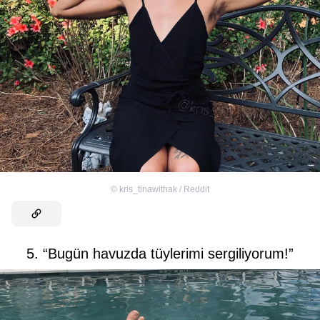
©
kris_tinawithak / Reddit
5. “Bugün havuzda tüylerimi sergiliyorum!”