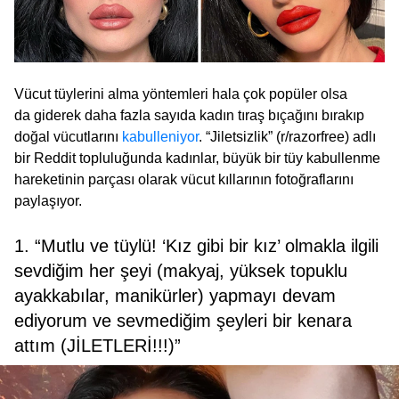
Vücut tüylerini alma yöntemleri hala çok popüler olsa
da giderek daha fazla sayıda kadın tıraş bıçağını bırakıp
doğal vücutlarını
kabulleniyor
. “Jiletsizlik” (r/razorfree) adlı
bir Reddit topluluğunda kadınlar, büyük bir tüy kabullenme
hareketinin parçası olarak vücut kıllarının fotoğraflarını
paylaşıyor.
1. “Mutlu ve tüylü! ‘Kız gibi bir kız’ olmakla ilgili
sevdiğim her şeyi (makyaj, yüksek topuklu
ayakkabılar, manikürler) yapmayı devam
ediyorum ve sevmediğim şeyleri bir kenara
attım (JİLETLERİ!!!)”