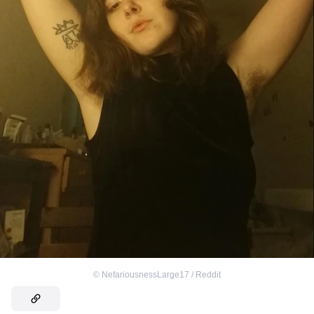
©
NefariousnessLarge17 / Reddit