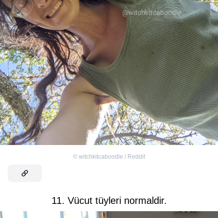
©
witchkitcaboodle / Reddit
11. Vücut tüyleri normaldir.