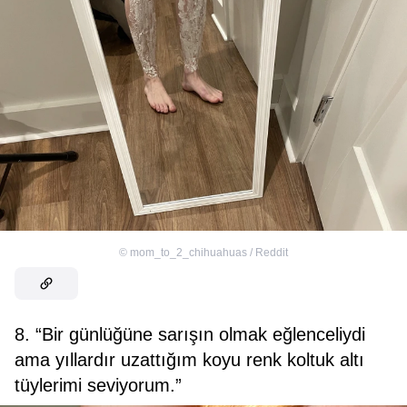
©
mom_to_2_chihuahuas / Reddit
8. “Bir günlüğüne sarışın olmak eğlenceliydi
ama yıllardır uzattığım koyu renk koltuk altı
tüylerimi seviyorum.”