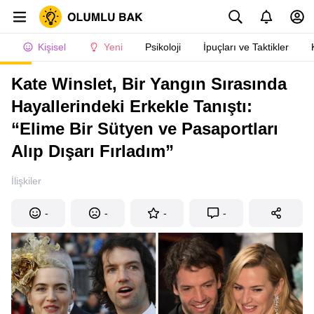
Kişisel
Yeni
Psikoloji
İpuçları ve Taktikler
Kate Winslet, Bir Yangın Sırasında
Hayallerindeki Erkekle Tanıştı:
“Elime Bir Sütyen ve Pasaportları
Alıp Dışarı Fırladım”
İlişkiler
-
-
-
-