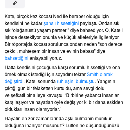
Kate, birçok kez kocası Ned ile beraber olduğu için
kendisini ne kadar
şanslı hissettiğini
paylaştı. Ondan sık
sık “olağanüstü yaşam partneri” diye bahsediyor. O, Kate’i
işinde destekliyor, onunla ve küçük aileleriyle ilgileniyor.
Bir röportajda kocası sorulunca ondan neden “son derece
çekici, muhteşem bir insan ve evinin babası” diye
bahsettiğini
anlayabiliyoruz.
Hatta kendisini çocuğuna karşı sorumlu hissettiği ve ona
örnek olmak istediği için soyadını tekrar
Smith olarak
değiştirdi
. Kate, sonunda
ruh eşini bulmuştu
. Yangının
çıktığı gün bir felaketten kurtuldu, ama sevgi dolu
ve şefkatli bir aileye kavuştu: “Birbirine yabancı insanlar
karşılaşıyor ve hayatları öyle değişiyor ki bir daha eskiden
oldukları insan olamıyorlar.”
Hayatın en zor zamanlarında aşkı bulmanın mümkün
olduğuna inanıyor musunuz? Lütfen ne düşündüğünüzü