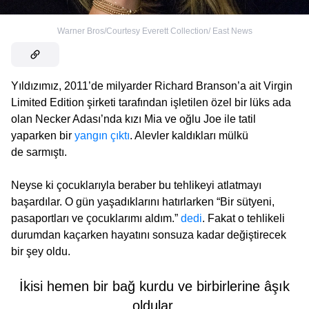
Warner Bros/Courtesy Everett Collection/ East News
Yıldızımız, 2011’de milyarder Richard Branson’a ait Virgin
Limited Edition şirketi tarafından işletilen özel bir lüks ada
olan Necker Adası’nda kızı Mia ve oğlu Joe ile tatil
yaparken bir
yangın çıktı
. Alevler kaldıkları mülkü
de sarmıştı.
Neyse ki çocuklarıyla beraber bu tehlikeyi atlatmayı
başardılar. O gün yaşadıklarını hatırlarken “Bir sütyeni,
pasaportları ve çocuklarımı aldım.”
dedi
. Fakat o tehlikeli
durumdan kaçarken hayatını sonsuza kadar değiştirecek
bir şey oldu.
İkisi hemen bir bağ kurdu ve birbirlerine âşık
oldular.