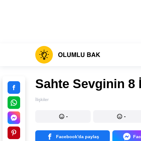
Sahte Sevginin 8 İ
İlişkiler
-
-
Facebook'da paylaş
Fac