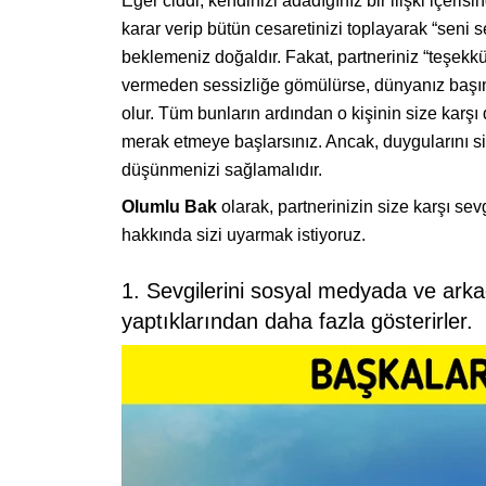
Eğer ciddi, kendinizi adadığınız bir ilişki içer
karar verip bütün cesaretinizi toplayarak “seni
beklemeniz doğaldır. Fakat, partneriniz “teşekkür
vermeden sessizliğe gömülürse, dünyanız başını
olur. Tüm bunların ardından o kişinin size karş
merak etmeye başlarsınız. Ancak, duygularını siz
düşünmenizi sağlamalıdır.
Olumlu Bak
olarak, partnerinizin size karşı sevg
hakkında sizi uyarmak istiyoruz.
1. Sevgilerini sosyal medyada ve ark
yaptıklarından daha fazla gösterirler.