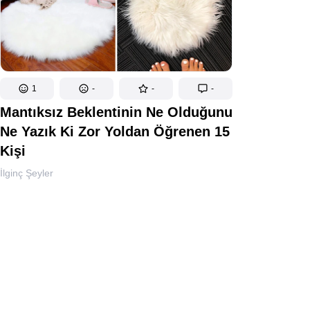
1
-
-
-
Mantıksız Beklentinin Ne Olduğunu
Ne Yazık Ki Zor Yoldan Öğrenen 15
Kişi
İlginç Şeyler