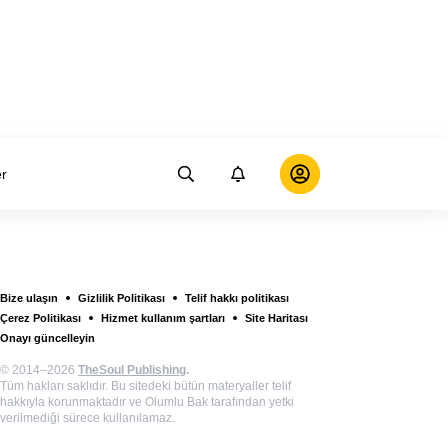
er
Bize ulaşın
Gizlilik Politikası
Telif hakkı politikası
Çerez Politikası
Hizmet kullanım şartları
Site Haritası
Onayı güncelleyin
© 2014–2026
TheSoul Publishing
.
Tüm hakları saklıdır. Bu sitedeki bütün materyaller telif
hakkıyla korunmaktadır ve Olumlu Bak tarafından yetki
verilmediği sürece kullanılamaz.