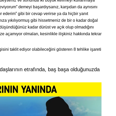
isindeyseniz ve sonunda iki büyük kelimeyi kullanmaya
 seviyorum” demeyi başardıysanız, karşıdan da aynısını
 ederim” gibi bir cevap verirse ya da hiçbir yanıt
za yıkılıyormuş gibi hissetmeniz de bir o kadar doğal
ı düşündüğünüz kadar dürüst ve açık olup olmadığını
e açamıyor olmaları, kesinlikle ilişkiniz hakkında tekrar
isini taklit ediyor olabileceğini gösteren 8 tehlike işareti
adaşlarının etrafında, baş başa olduğunuzda