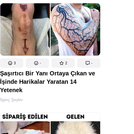
3
-
2
-
Şaşırtıcı Bir Yanı Ortaya Çıkan ve
İşinde Harikalar Yaratan 14
Yetenek
İlginç Şeyler