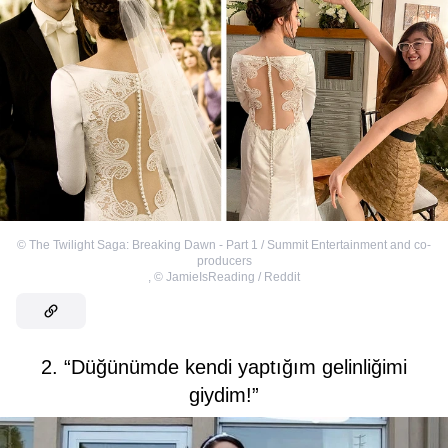
©
The Twilight Saga: Breaking Dawn - Part 1 / Summit Entertainment and co-
producers
,
©
JamieIsReading / Reddit
2. “Düğünümde kendi yaptığım gelinliğimi
giydim!”