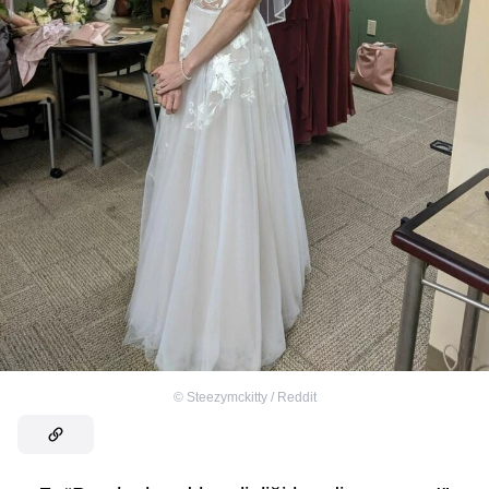
©
Steezymckitty / Reddit