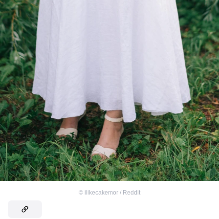
©
ilikecakemor / Reddit