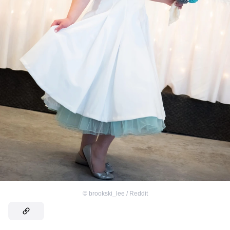
©
brookski_lee / Reddit