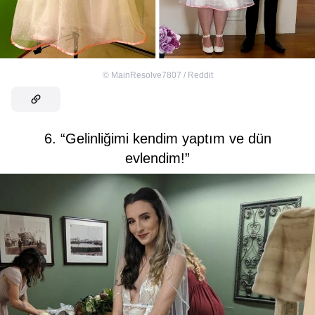
©
MainResolve7807 / Reddit
6. “Gelinliğimi kendim yaptım ve dün
evlendim!”