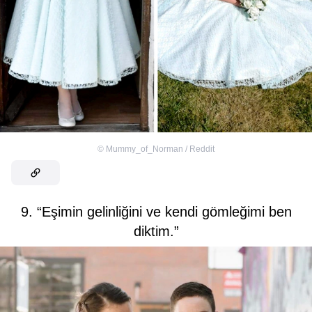
©
Mummy_of_Norman / Reddit
9. “Eşimin gelinliğini ve kendi gömleğimi ben
diktim.”