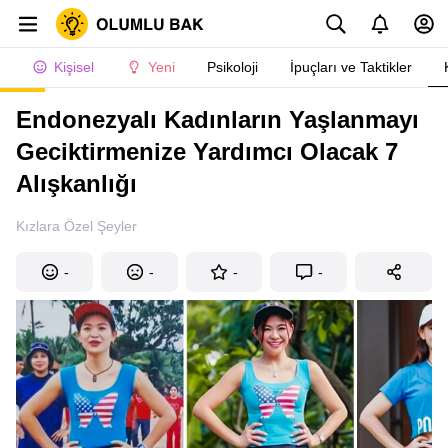
Kişisel
Yeni
Psikoloji
İpuçları ve Taktikler
Endonezyalı Kadınların Yaşlanmayı
Geciktirmenize Yardımcı Olacak 7
Alışkanlığı
Kızlara Özel Şeyler
-
-
-
-