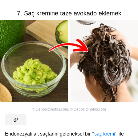
7. Saç kremine taze avokado eklemek
©
Depositphotos.com
,
©
Depositphotos.com
Endonezyalılar, saçlarını geleneksel bir ’’
saç kremi
’’ ile