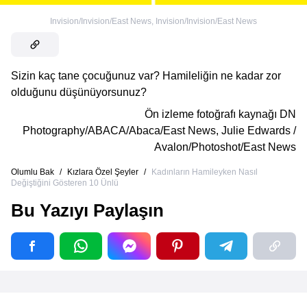
Invision/Invision/East News
,
Invision/Invision/East News
Sizin kaç tane çocuğunuz var? Hamileliğin ne kadar zor
olduğunu düşünüyorsunuz?
Ön izleme fotoğrafı kaynağı
DN
Photography/ABACA/Abaca/East News
,
Julie Edwards /
Avalon/Photoshot/East News
Olumlu Bak
/
Kızlara Özel Şeyler
/
Kadınların Hamileyken Nasıl
Değiştiğini Gösteren 10 Ünlü
Bu Yazıyı Paylaşın