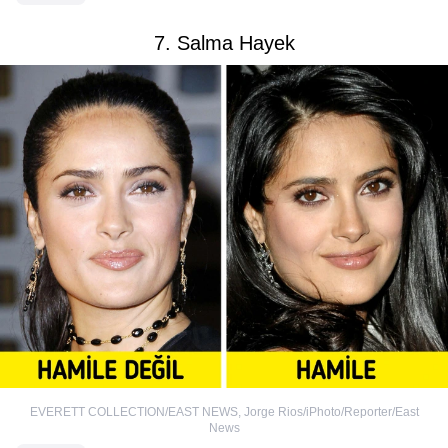
7. Salma Hayek
EVERETT COLLECTION/EAST NEWS
,
Jorge Rios/iPhoto/Reporter/East
News