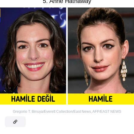
5. Anne Hathaway
Gregorio T. Binuya/Everett Collection/East News
,
AFP/EAST NEWS