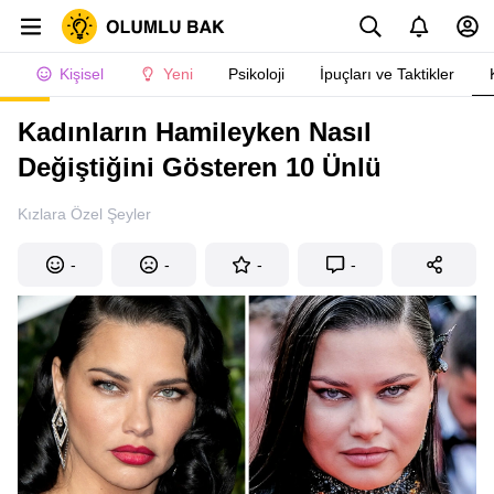
Kişisel
Yeni
Psikoloji
İpuçları ve Taktikler
Kadınların Hamileyken Nasıl
Değiştiğini Gösteren 10 Ünlü
Kızlara Özel Şeyler
-
-
-
-