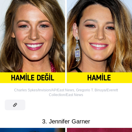
Charles Sykes/Invision/AP/East News
,
Gregorio T. Binuya/Everett
Collection/East News
3. Jennifer Garner