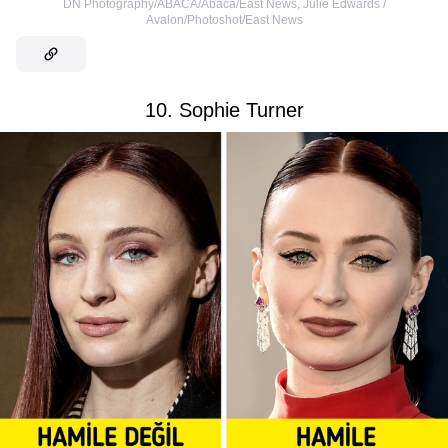
DN Photography/ABACA/Abaca/East News
,
Julie Edwards /
Avalon/Photoshot/East News
10. Sophie Turner