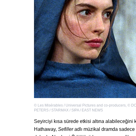
©
Les Misérables / Universal Pictures and co-producers
,
©
D
PETERS / STARMAX / SIPA / EAST NEWS
Seyirciyi kısa sürede etkisi altına alabileceğin
Hathaway,
Sefiller
adlı müzikal dramda sadece 1