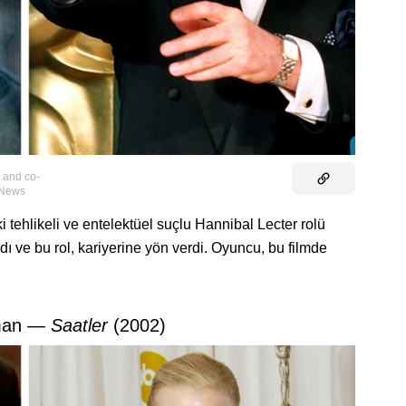
 and co-
 News
i tehlikeli ve entelektüel suçlu Hannibal Lecter rolü
 ve bu rol, kariyerine yön verdi. Oyuncu, bu filmde
dman —
Saatler
(2002)