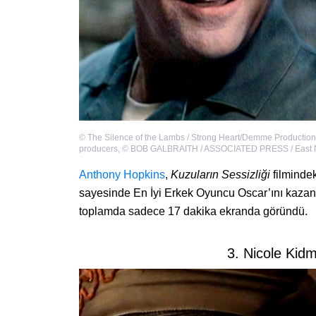
©
The Silence of the Lambs / Strong Heart/Demme Production
producers
,
©
BOB GALBRAITH / ASSOCIATED PRESS / East
Anthony Hopkins
,
Kuzuların Sessizliği
filmindek
sayesinde En İyi Erkek Oyuncu Oscar’ını kazandı
toplamda sadece 17 dakika ekranda göründü.
3. Nicole Ki