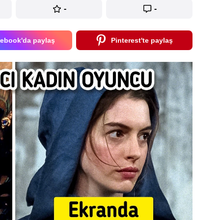
-
-
ebook'da paylaş
Pinterest'te paylaş