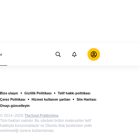
er
Bize ulaşın
Gizlilik Politikası
Telif hakkı politikası
Çerez Politikası
Hizmet kullanım şartları
Site Haritası
Onayı güncelleyin
© 2014–2026
TheSoul Publishing
.
Tüm hakları saklıdır. Bu sitedeki bütün materyaller telif
hakkıyla korunmaktadır ve Olumlu Bak tarafından yetki
verilmediği sürece kullanılamaz.