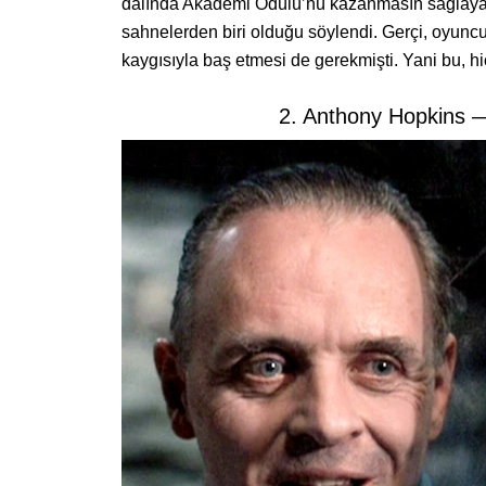
dalında Akademi Ödülü’nü kazanmasın sağlaya
sahnelerden biri olduğu söylendi. Gerçi, oyunc
kaygısıyla baş etmesi de gerekmişti. Yani bu, h
2. Anthony Hopkins