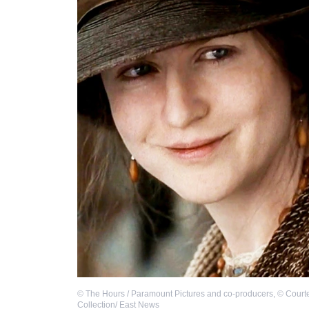
©
The Hours / Paramount Pictures and co-producers
,
©
Courte
Collection/ East News