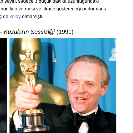
n şeyin, sadece 3 buçuk dakika uzunluğundaki
unun kilo vermesi ve filmde göstereceği performans
iç de
kolay
olmamıştı.
 —
Kuzuların Sessizliği
(1991)