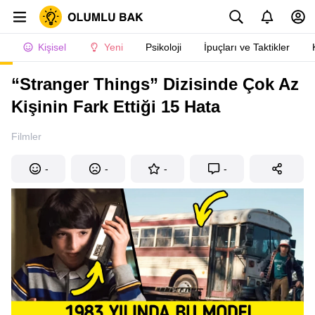
Kişisel
Yeni
Psikoloji
İpuçları ve Taktikler
“Stranger Things” Dizisinde Çok Az
Kişinin Fark Ettiği 15 Hata
Filmler
-
-
-
-