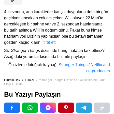
4. sezonda, ana karakterler karışık duygularla dolu bir gün
geçiriyor, ancak en çok acı çeken Will oluyor. 22 Mart’ta
gerçekleşen bir sahne var ve 2. sezondan hatırlarsanız
bu tarih aslında Will’in doğum günü. Fakat bunu kimse
hatırlamıyor! Dizinin yapımcıları bile bu detayı tamamen
gözden kaçırdıklarını
itiraf etti
!
Siz
Stranger Things
dizisinde hangi hataları fark ettiniz?
Aşağıdaki yorumlar kısmında bizimle paylaşın!
Ön izleme fotoğrafı kaynağı
Stranger Things / Netflix and
co-producers
Olumlu Bak
/
Filmler
/
“Stranger Things” Dizisinde Çok Az Kişinin Fark
Ettiği 15 Hata
Bu Yazıyı Paylaşın