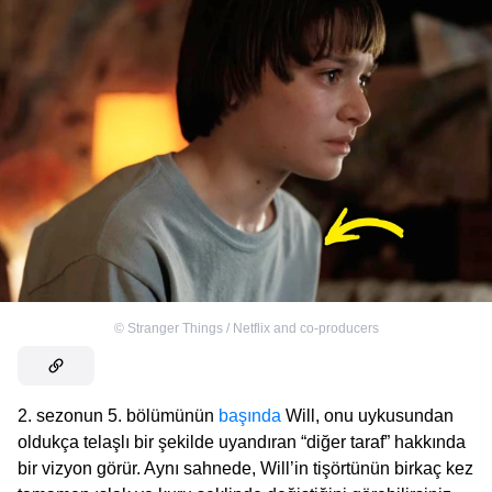
©
Stranger Things / Netflix and co-producers
2. sezonun 5. bölümünün
başında
Will, onu uykusundan
oldukça telaşlı bir şekilde uyandıran “diğer taraf” hakkında
bir vizyon görür. Aynı sahnede, Will’in tişörtünün birkaç kez