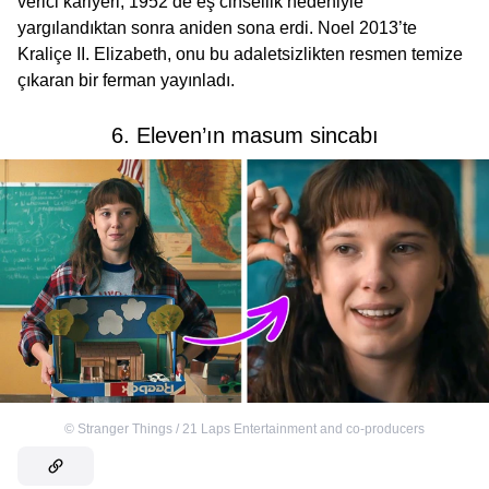
verici kariyeri, 1952’de eş cinsellik nedeniyle
yargılandıktan sonra aniden sona erdi. Noel 2013’te
Kraliçe II. Elizabeth, onu bu adaletsizlikten resmen temize
çıkaran bir ferman yayınladı.
6. Eleven’ın masum sincabı
©
Stranger Things / 21 Laps Entertainment and co-producers