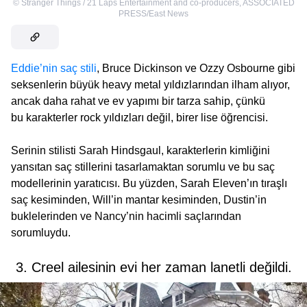
©
Stranger Things / 21 Laps Entertainment and co-producers
,
ASSOCIATED
PRESS/East News
Eddie’nin saç stili
, Bruce Dickinson ve Ozzy Osbourne gibi
seksenlerin büyük heavy metal yıldızlarından ilham alıyor,
ancak daha rahat ve ev yapımı bir tarza sahip, çünkü
bu karakterler rock yıldızları değil, birer lise öğrencisi.
Serinin stilisti Sarah Hindsgaul, karakterlerin kimliğini
yansıtan saç stillerini tasarlamaktan sorumlu ve bu saç
modellerinin yaratıcısı. Bu yüzden, Sarah Eleven’ın tıraşlı
saç kesiminden, Will’in mantar kesiminden, Dustin’in
buklelerinden ve Nancy’nin hacimli saçlarından
sorumluydu.
3. Creel ailesinin evi her zaman lanetli değildi.