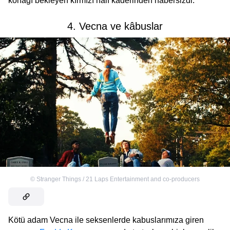
konağı bekleyen kırmızı halı kaderinden habersizdi.
4. Vecna ve kâbuslar
©
Stranger Things / 21 Laps Entertainment and co-producers
Kötü adam Vecna ile seksenlerde kabuslarımıza giren