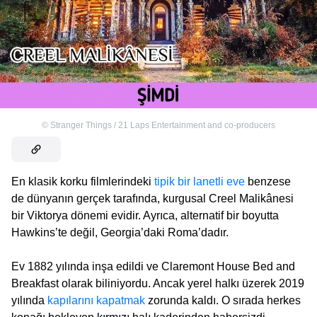
©
Stranger Things / 21 Laps Entertainment and co-producers
En klasik korku filmlerindeki
tipik bir lanetli eve
benzese
de dünyanın gerçek tarafında, kurgusal Creel Malikânesi
bir Viktorya dönemi evidir. Ayrıca, alternatif bir boyutta
Hawkins’te değil, Georgia’daki Roma’dadır.
Ev 1882 yılında inşa edildi ve Claremont House Bed and
Breakfast olarak biliniyordu. Ancak yerel halkı üzerek 2019
yılında
kapılarını kapatmak
zorunda kaldı. O sırada herkes