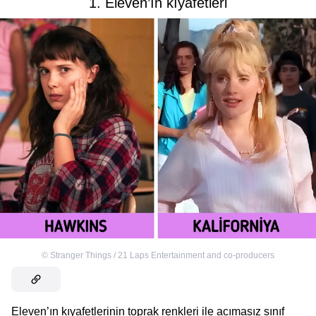
1. Eleven’ın kıyafetleri
©
Stranger Things / 21 Laps Entertainment and co-producers
Eleven’ın kıyafetlerinin toprak renkleri ile acımasız sınıf