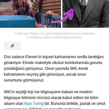
©
Stranger Things / 21 Laps Entertainment and co-producers
,
©
Unknown author / Wikimedia Commons
Dizi sadece Eleven’ın kişisel kahramanını sınıfta tanıttığını
gösteriyor. Elinde maketiyle okulun koridorlarında gururla
yürüdüğünü görüyoruz. Onun yanında Will, kendi
kahramanını seçmiş gibi görünüyor, ancak onun
sunumunu görmüyoruz.
Will’in seçtiği kişi ise bilgisayarın babası ve modern
bilgisayar biliminin öncüsü olarak kabul edilen bir bilim
adamı olan
Alan Turing
’dir. Bununla birlikte, parlak ve umut