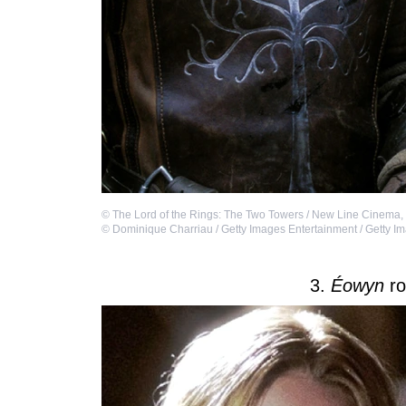
©
The Lord of the Rings: The Two Towers / New Line Cinema
,
©
Dominique Charriau / Getty Images Entertainment / Getty I
3.
Éowyn
ro