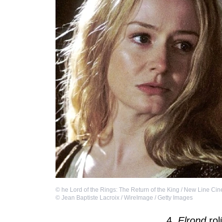
©
he Lord of the Rings: The Return of the King / New Line Ci
©
Jean Baptiste Lacroix / WireImage / Getty Images
4.
Elrond
ro