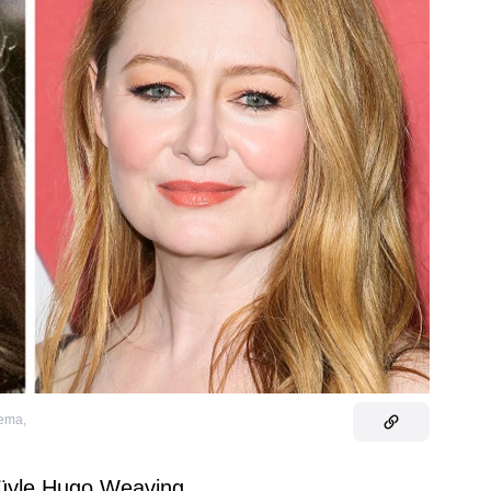
nema
,
lüyle Hugo Weaving