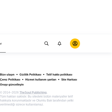
er
Bize ulaşın
Gizlilik Politikası
Telif hakkı politikası
Çerez Politikası
Hizmet kullanım şartları
Site Haritası
Onayı güncelleyin
© 2014–2026
TheSoul Publishing
.
Tüm hakları saklıdır. Bu sitedeki bütün materyaller telif
hakkıyla korunmaktadır ve Olumlu Bak tarafından yetki
verilmediği sürece kullanılamaz.