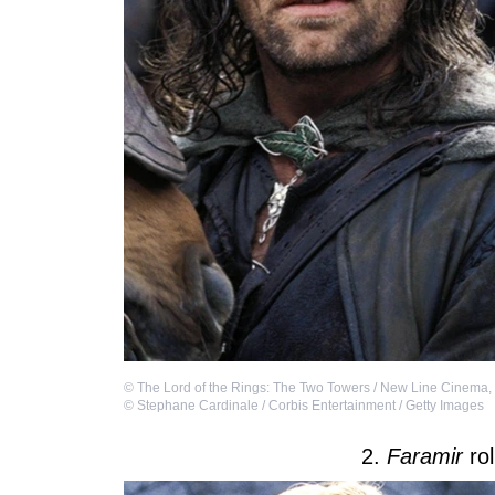
©
The Lord of the Rings: The Two Towers / New Line Cinema
,
©
Stephane Cardinale / Corbis Entertainment / Getty Images
2.
Faramir
ro