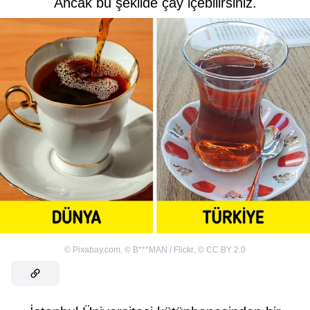
Ancak bu şekilde çay içebilirsiniz.
©
Pixabay.com
,
©
B***MAN / Flickr
,
©
CC BY 2.0