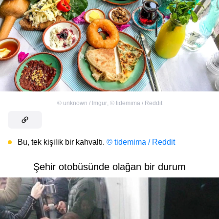
©
unknown / Imgur
,
©
tidemima / Reddit
Bu, tek kişilik bir kahvaltı.
© tidemima / Reddit
Şehir otobüsünde olağan bir durum