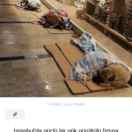
©
Politico_juan / Reddit
İstanbul’da güçlü bir gök gürültülü fırtına