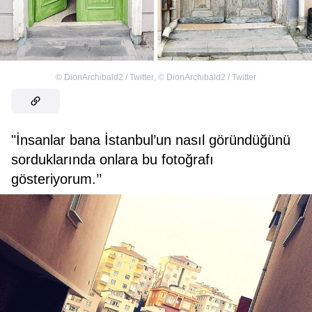
©
DionArchibald2 / Twitter
,
©
DionArchibald2 / Twitter
"İnsanlar bana İstanbul’un nasıl göründüğünü
sorduklarında onlara bu fotoğrafı
gösteriyorum.’’