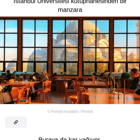
İstanbul Üniversitesi kütüphanesinden bir
manzara
©
Porodicnostablo / Reddit
Buraya da kar yağıyor.