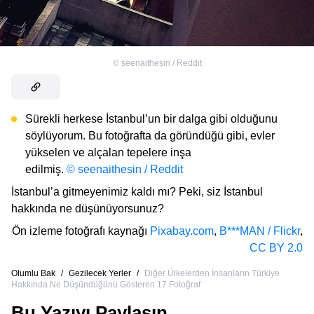
©
seenaithesin / Reddit
Sürekli herkese İstanbul’un bir dalga gibi olduğunu
söylüyorum. Bu fotoğrafta da göründüğü gibi, evler
yükselen ve alçalan tepelere inşa
edilmiş.
© seenaithesin / Reddit
İstanbul’a gitmeyenimiz kaldı mı? Peki, siz İstanbul
hakkında ne düşünüyorsunuz?
Ön izleme fotoğrafı kaynağı
Pixabay.com
,
B***MAN / Flickr
,
CC BY 2.0
Olumlu Bak
/
Gezilecek Yerler
/
Diğer Ülkelerden İnsanların Türkiye
Hakkında Ne Düşündüğünü Gösteren 17 Fotoğraf
Bu Yazıyı Paylaşın