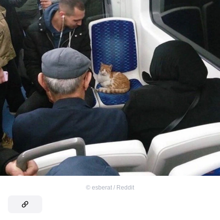
©
esberat / Reddit