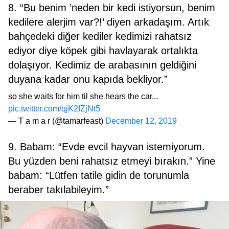
8. “Bu benim ’neden bir kedi istiyorsun, benim
kedilere alerjim var?!’ diyen arkadaşım. Artık
bahçedeki diğer kediler kedimizi rahatsız
ediyor diye köpek gibi havlayarak ortalıkta
dolaşıyor. Kedimiz de arabasının geldiğini
duyana kadar onu kapıda bekliyor.”
so she waits for him til she hears the car...
pic.twitter.com/qjK2fZjNt5
— T a m a r (@tamarfeast)
December 12, 2019
9. Babam: “Evde evcil hayvan istemiyorum.
Bu yüzden beni rahatsız etmeyi bırakın.” Yine
babam: “Lütfen tatile gidin de torunumla
beraber takılabileyim.”