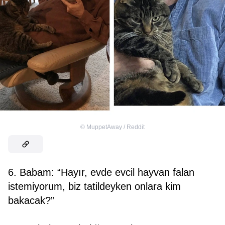
©
MuppetAway / Reddit
6. Babam: “Hayır, evde evcil hayvan falan
istemiyorum, biz tatildeyken onlara kim
bakacak?”