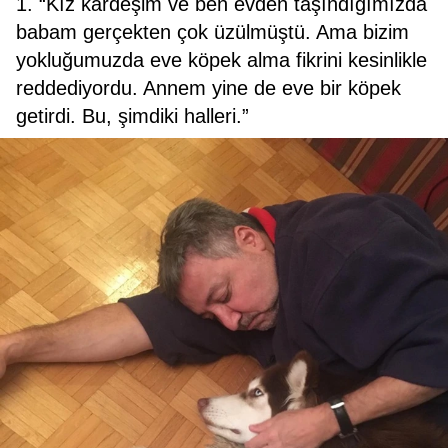
1. “Kız kardeşim ve ben evden taşındığımızda
babam gerçekten çok üzülmüştü. Ama bizim
yokluğumuzda eve köpek alma fikrini kesinlikle
reddediyordu. Annem yine de eve bir köpek
getirdi. Bu, şimdiki halleri.”