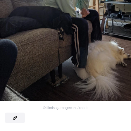
©
lilmissgarbagecant / reddit