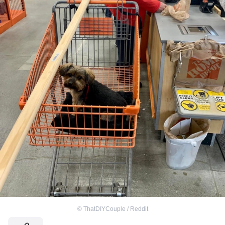
©
ThatDIYCouple / Reddit