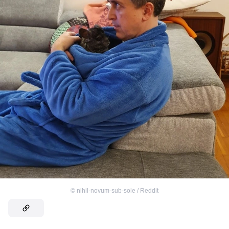
©
nihil-novum-sub-sole / Reddit