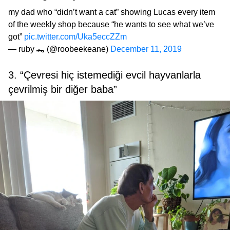
my dad who “didn’t want a cat” showing Lucas every item
of the weekly shop because “he wants to see what we’ve
got”
pic.twitter.com/Uka5eccZZm
— ruby 🐊 (@roobeekeane)
December 11, 2019
3. “Çevresi hiç istemediği evcil hayvanlarla
çevrilmiş bir diğer baba”