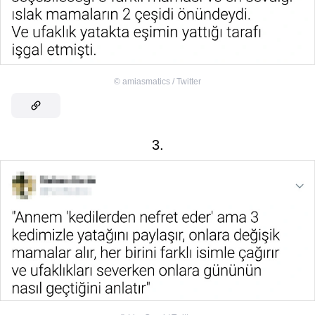
©
amiasmatics / Twitter
3.