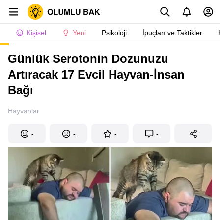
Kişisel
Yeni
Psikoloji
İpuçları ve Taktikler
Günlük Serotonin Dozunuzu
Artıracak 17 Evcil Hayvan-İnsan
Bağı
Hayvanlar
-
-
-
-