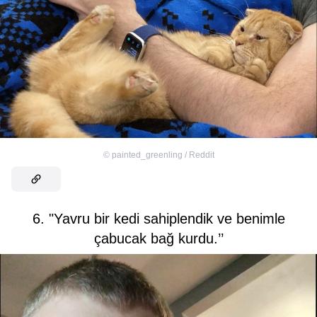
©
painted_greenling / Reddit
6. "Yavru bir kedi sahiplendik ve benimle
çabucak bağ kurdu.’’