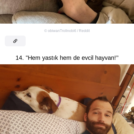
©
obiwanTrollnobi6 / Reddit
14. "Hem yastık hem de evcil hayvan!’’