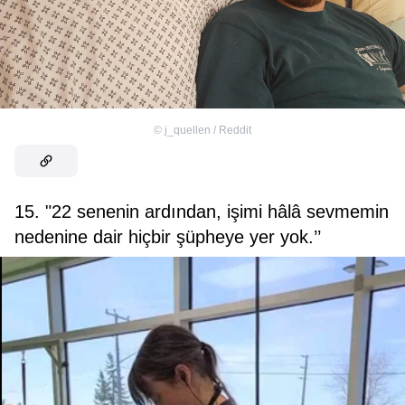
©
j_quellen / Reddit
15. "22 senenin ardından, işimi hâlâ sevmemin
nedenine dair hiçbir şüpheye yer yok.’’