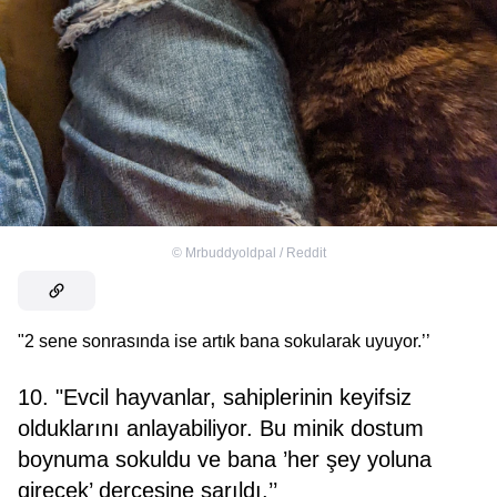
©
Mrbuddyoldpal / Reddit
"2 sene sonrasında ise artık bana sokularak uyuyor.’’
10. "Evcil hayvanlar, sahiplerinin keyifsiz
olduklarını anlayabiliyor. Bu minik dostum
boynuma sokuldu ve bana ’her şey yoluna
girecek’ dercesine sarıldı.’’