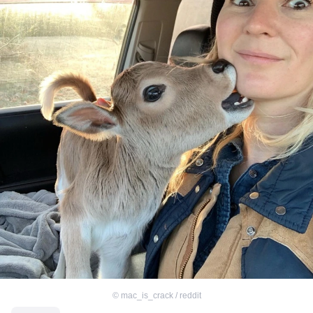
©
mac_is_crack / reddit