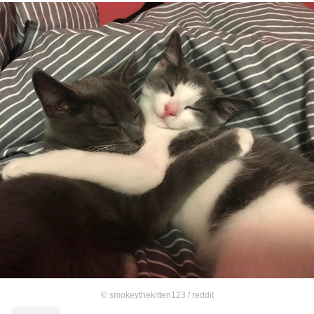
©
smokeythekitten123 / reddit