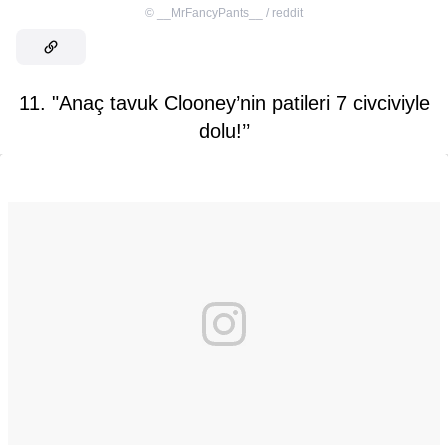
©
__MrFancyPants__ / reddit
11. "Anaç tavuk Clooney’nin patileri 7 civciviyle
dolu!’’