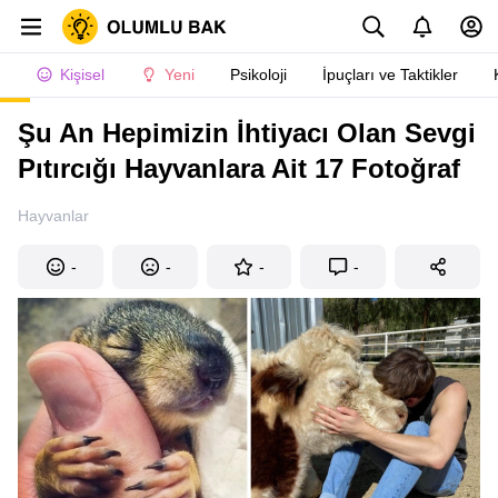
Kişisel
Yeni
Psikoloji
İpuçları ve Taktikler
Şu An Hepimizin İhtiyacı Olan Sevgi
Pıtırcığı Hayvanlara Ait 17 Fotoğraf
Hayvanlar
-
-
-
-