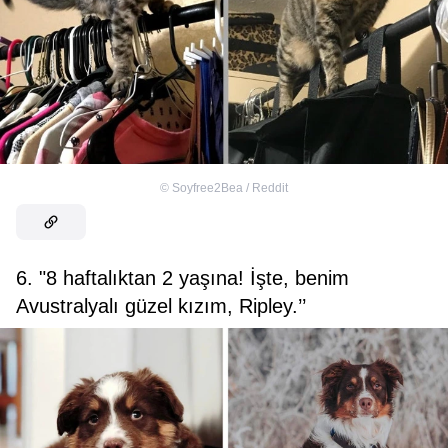
©
Soyfree2Bea / Reddit
6. "8 haftalıktan 2 yaşına! İşte, benim
Avustralyalı güzel kızım, Ripley.’’