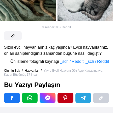
©
reader103 / Reddit
Sizin evcil hayvanlarınız kaç yaşında? Evcil hayvanlarınız,
onları sahiplendiğiniz zamandan bugüne nasıl değişti?
Ön izleme fotoğrafı kaynağı
_sch / Reddit
,
_sch / Reddit
Olumlu Bak
/
Hayvanlar
/
Yavru Evcil Hayvanı Göz Açıp Kapayıncaya
Kadar Büyümüş 17 İnsan
Bu Yazıyı Paylaşın