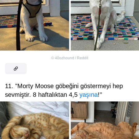
©
40ozhound / Reddit
11. "Morty Moose göbeğini göstermeyi hep
sevmiştir. 8 haftalıktan 4,5
yaşına
!’’