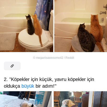
©
meganisawesome42 / Reddit
2. "Köpekler için küçük, yavru köpekler için
oldukça
büyük
bir adım!’’