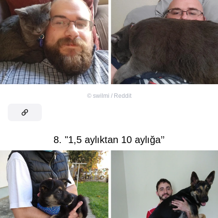
©
swilmi / Reddit
8. "1,5 aylıktan 10 aylığa’’