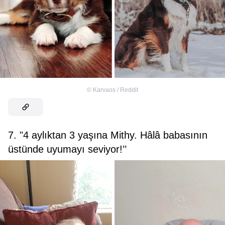
©
Karvaos / Reddit
7. "4 aylıktan 3 yaşına Mithy. Hâlâ babasının
üstünde uyumayı seviyor!’’