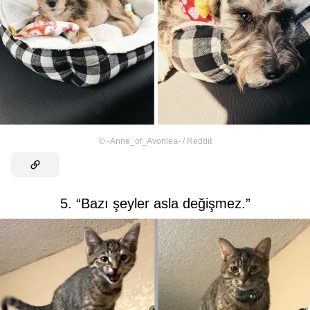
©
-Anne_of_Avonlea- / Reddit
5. “Bazı şeyler asla değişmez.”