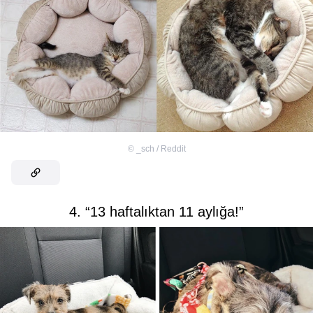
©
_sch / Reddit
4. “13 haftalıktan 11 aylığa!”