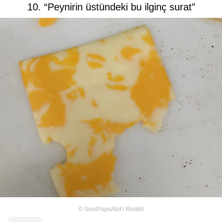
10. “Peynirin üstündeki bu ilginç surat”
©
SnixPlaysAlot / Reddit