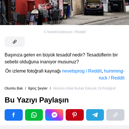
©
lewishoodmusic / Reddit
Başınıza gelen en büyük tesadüf nedir? Tesadüflerin bir
sebebi olduğuna inanıyor musunuz?
Ön izleme fotoğrafı kaynağı
nevetsprog / Reddit
,
humming-
rock / Reddit
Olumlu Bak
/
İlginç Şeyler
/
Aklımızı Allak Bullak Edecek 19 Fotoğraf
Bu Yazıyı Paylaşın