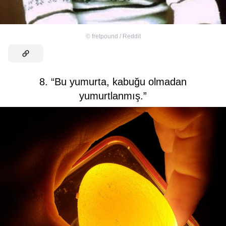
©
fretpound / Reddit
8. “Bu yumurta, kabuğu olmadan
yumurtlanmış.”