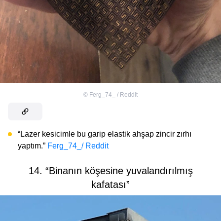
©
Ferg_74_ / Reddit
“Lazer kesicimle bu garip elastik ahşap zincir zırhı
yaptım.”
Ferg_74_/ Reddit
14. “Binanın köşesine yuvalandırılmış
kafatası”