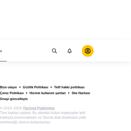
er
Bize ulaşın
Gizlilik Politikası
Telif hakkı politikası
Çerez Politikası
Hizmet kullanım şartları
Site Haritası
Onayı güncelleyin
© 2014–2026
TheSoul Publishing
.
Tüm hakları saklıdır. Bu sitedeki bütün materyaller telif
hakkıyla korunmaktadır ve Olumlu Bak tarafından yetki
verilmediği sürece kullanılamaz.