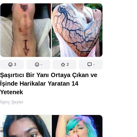
3
-
2
-
Şaşırtıcı Bir Yanı Ortaya Çıkan ve
İşinde Harikalar Yaratan 14
Yetenek
İlginç Şeyler