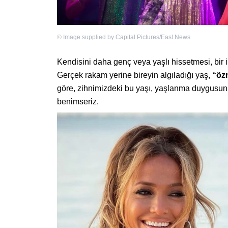
©
Image supplied by Capital Pictures/East News
Kendisini daha genç veya yaşlı hissetmesi, bir in
Gerçek rakam yerine bireyin algıladığı yaş,
“öz
göre, zihnimizdeki bu yaşı, yaşlanma duygusun
benimseriz.