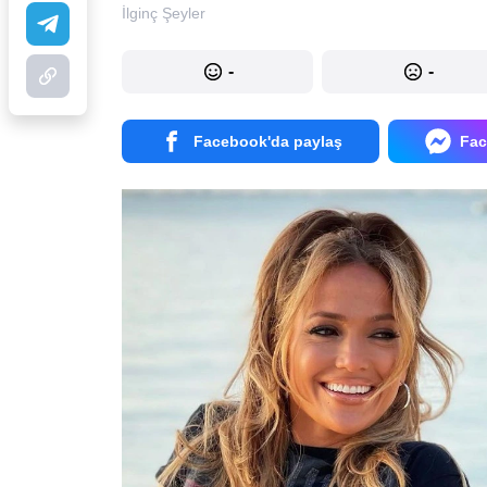
İlginç Şeyler
-
-
Facebook'da paylaş
Fac