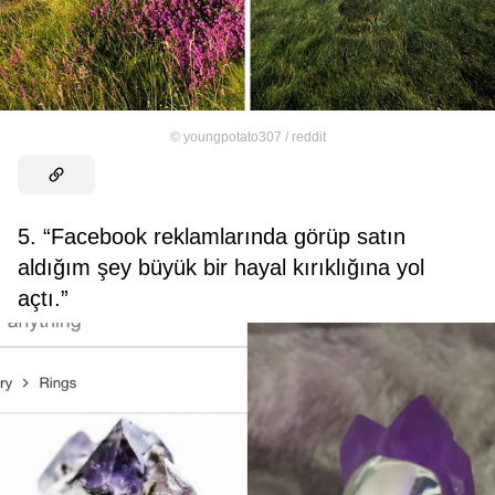
©
youngpotato307 / reddit
5. “Facebook reklamlarında görüp satın
aldığım şey büyük bir hayal kırıklığına yol
açtı.”