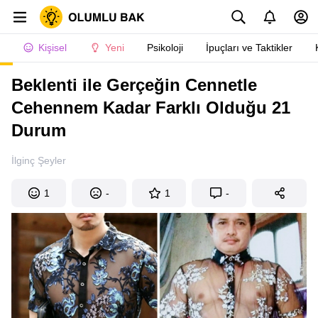
Kişisel
Yeni
Psikoloji
İpuçları ve Taktikler
Beklenti ile Gerçeğin Cennetle
Cehennem Kadar Farklı Olduğu 21
Durum
İlginç Şeyler
1
-
1
-