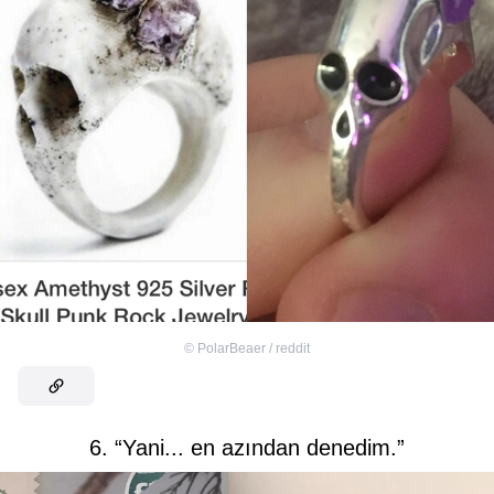
©
PolarBeaer / reddit
6. “Yani... en azından denedim.”