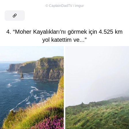
©
CaptainDadTV / imgur
4. “Moher Kayalıkları’nı görmek için 4.525 km
yol katettim ve...”