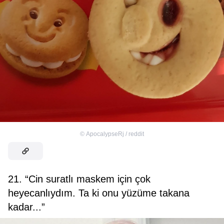
©
ApocalypseRj / reddit
21. “Cin suratlı maskem için çok
heyecanlıydım. Ta ki onu yüzüme takana
kadar...”