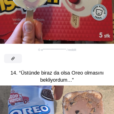
©
e****************** / reddit
14. “Üstünde biraz da olsa Oreo olmasını
bekliyordum...”