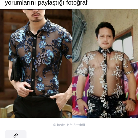
yorumlarını paylaştığı fotoğraf
©
taste_f*** / reddit