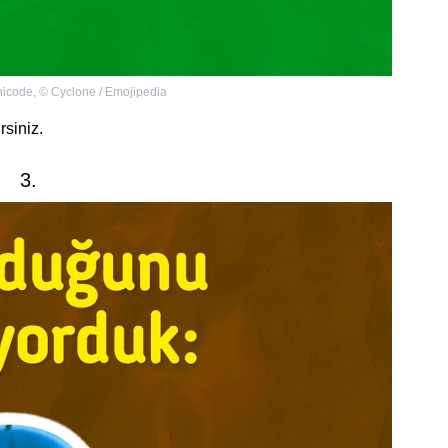
Unicode
,
©
Cyclone / Emojipedia
rsiniz.
3.