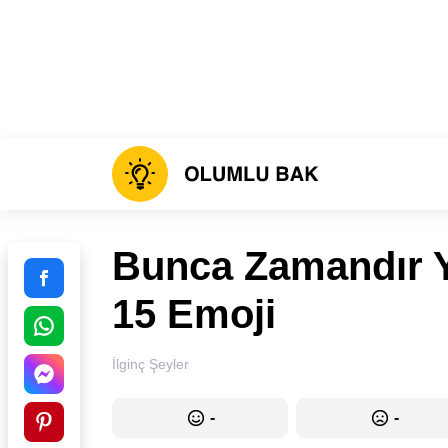
Bunca Zamandır Y
15 Emoji
İlginç Şeyler
-
-