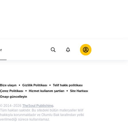
er
Bize ulaşın
Gizlilik Politikası
Telif hakkı politikası
Çerez Politikası
Hizmet kullanım şartları
Site Haritası
Onayı güncelleyin
© 2014–2026
TheSoul Publishing
.
Tüm hakları saklıdır. Bu sitedeki bütün materyaller telif
hakkıyla korunmaktadır ve Olumlu Bak tarafından yetki
verilmediği sürece kullanılamaz.