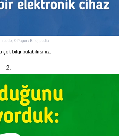
 Unicode
,
©
Pager / Emojipedia
 çok bilgi bulabilirsiniz.
2.