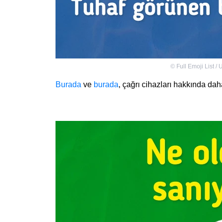
©
Full Emoji List /
Burada
ve
burada
, çağrı cihazları hakkında daha