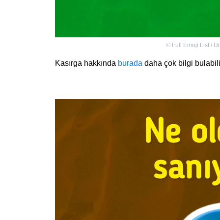
©
Full Emoji List / 
Kasırga hakkında
burada
daha çok bilgi bulabili