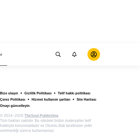
er
Bize ulaşın
Gizlilik Politikası
Telif hakkı politikası
Çerez Politikası
Hizmet kullanım şartları
Site Haritası
Onayı güncelleyin
© 2014–2026
TheSoul Publishing
.
Tüm hakları saklıdır. Bu sitedeki bütün materyaller telif
hakkıyla korunmaktadır ve Olumlu Bak tarafından yetki
verilmediği sürece kullanılamaz.