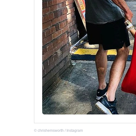
©
chrishemsworth / Instagram