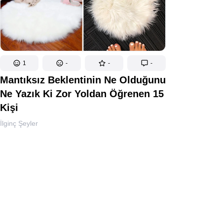
1
-
-
-
Mantıksız Beklentinin Ne Olduğunu
Ne Yazık Ki Zor Yoldan Öğrenen 15
Kişi
İlginç Şeyler