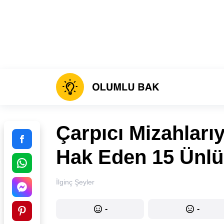
Çarpıcı Mizahlar
Hak Eden 15 Ünlü
İlginç Şeyler
-
-