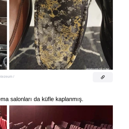
Nezeum /
ma salonları da küfle kaplanmış.