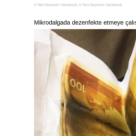
©
Nex Nezeum / facebook
,
©
Nex Nezeum / facebook
Mikrodalgada dezenfekte etmeye çalış