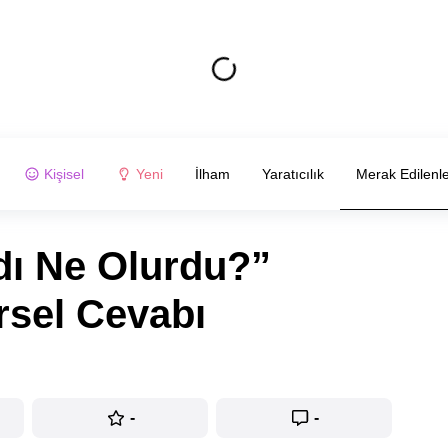
Kişisel
Yeni
İlham
Yaratıcılık
Merak Edilenl
dı Ne Olurdu?”
sel Cevabı
-
-