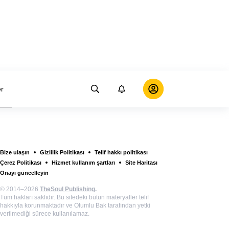
er
Bize ulaşın
Gizlilik Politikası
Telif hakkı politikası
Çerez Politikası
Hizmet kullanım şartları
Site Haritası
Onayı güncelleyin
© 2014–2026
TheSoul Publishing
.
Tüm hakları saklıdır. Bu sitedeki bütün materyaller telif
hakkıyla korunmaktadır ve Olumlu Bak tarafından yetki
verilmediği sürece kullanılamaz.