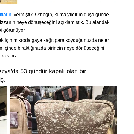
tlarını
vermiştik. Örneğin, kuma yıldırım düştüğünde
r pizzanın neye dönüşeceğini açıklamıştık. Bu alandaki
bi görünüyor.
ek için mikrodalgaya kağıt para koyduğunuzda neler
in içinde bıraktığınızda pirincin neye dönüşeceğini
ceksiniz.
ya’da 53 gündür kapalı olan bir
ş.