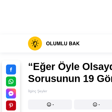
“Eğer Öyle Olsay
Sorusunun 19 Gör
İlginç Şeyler
-
-