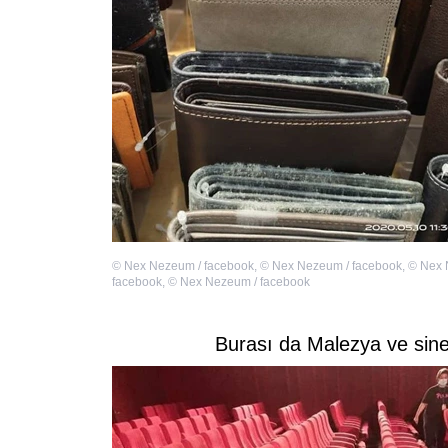
©
Nex Nezeum / facebook
,
©
Nex Nezeum / facebook
,
©
Nex 
facebook
,
©
Nex Nezeum / facebook
Burası da Malezya ve sine