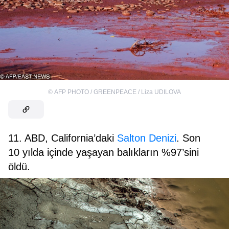
©
AFP PHOTO / GREENPEACE / Liza UDILOVA
11. ABD, California’daki
Salton Denizi
. Son
10 yılda içinde yaşayan balıkların %97’sini
öldü.