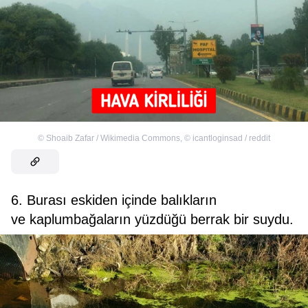
©
Shoaib Zafar / Wikimedia Commons
,
©
icantloginsad / reddit
6. Burası eskiden içinde balıkların
ve kaplumbağaların yüzdüğü berrak bir suydu.