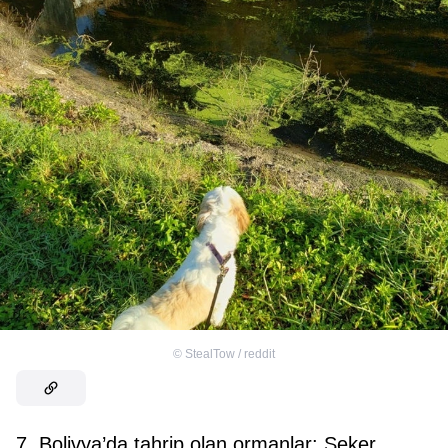
©
StealTow / reddit
7. Bolivya’da tahrip olan ormanlar: Şeker