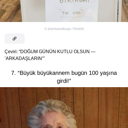
©
plantsandbugs / Reddit
Çeviri: “DOĞUM GÜNÜN KUTLU OLSUN —
’ARKADAŞLARIN’”
7. “Büyük büyükannem bugün 100 yaşına
girdi!”