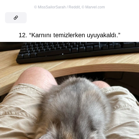
©
MissSailorSarah / Reddit
,
©
Marvel.com
12. “Karnını temizlerken uyuyakaldı.”