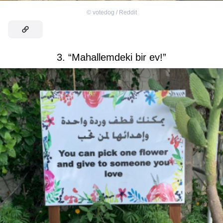
©
votedog / Reddit
3. “Mahallemdeki bir ev!”