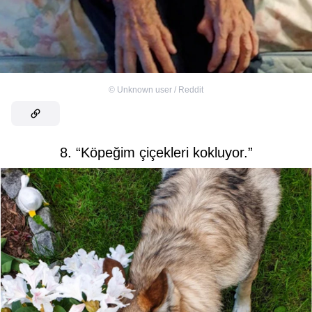
©
Unknown user / Reddit
8. “Köpeğim çiçekleri kokluyor.”