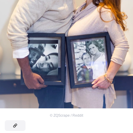
©
ZQScrape / Reddit