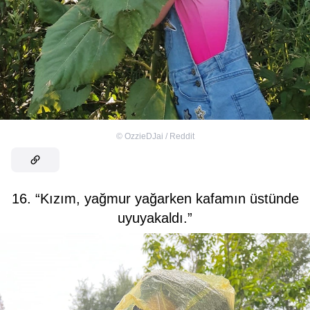
©
OzzieDJai / Reddit
16. “Kızım, yağmur yağarken kafamın üstünde
uyuyakaldı.”