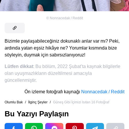
©
Nonnacedak / Reddit
Bizimle paylaşabileceğiniz dokunaklı anlar var mı? Peki,
ardında yatan eşsiz hikâye ne? Yorumlar kısmında bize
söyleyin, duymak için sabırsızlanıyoruz!
Lütfen dikkat
: Bu bölüm, 2022 Şubat’ta kaynak bilgilerle
olan uyuşmazlıkların düzeltilmesi amacıyla
güncellenmiştir.
Ön izleme fotoğrafı kaynağı
Nonnacedak / Reddit
Olumlu Bak
/
İlginç Şeyler
/
Güneş Gibi İçimizi Isıtan 16 Fotoğraf
Bu Yazıyı Paylaşın