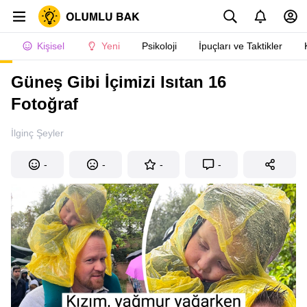
Kişisel
Yeni
Psikoloji
İpuçları ve Taktikler
Güneş Gibi İçimizi Isıtan 16
Fotoğraf
İlginç Şeyler
-
-
-
-