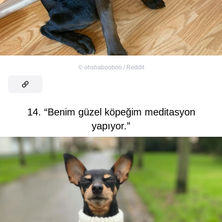
©
ohshabooboo / Reddit
14. “Benim güzel köpeğim meditasyon
yapıyor.”