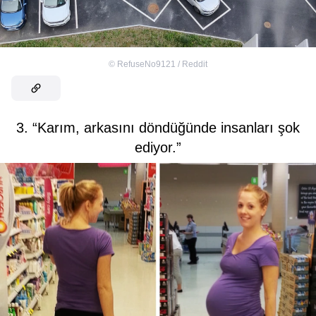
©
RefuseNo9121 / Reddit
3. “Karım, arkasını döndüğünde insanları şok
ediyor.”