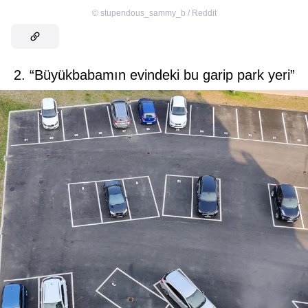
©
stupendous_sammy_b / Reddit
2. “Büyükbabamın evindeki bu garip park yeri”