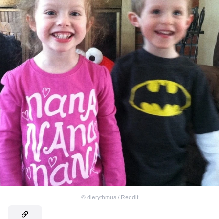
©
dierythmus / Reddit