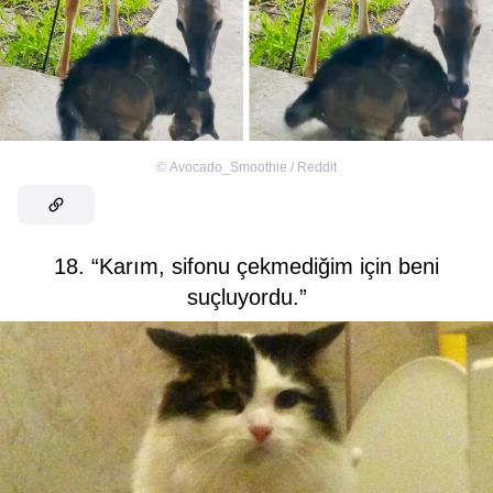
©
Avocado_Smoothie / Reddit
18. “Karım, sifonu çekmediğim için beni
suçluyordu.”