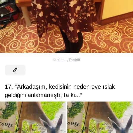
©
atcnat / Reddit
17. “Arkadaşım, kedisinin neden eve ıslak
geldiğini anlamamıştı, ta ki...”