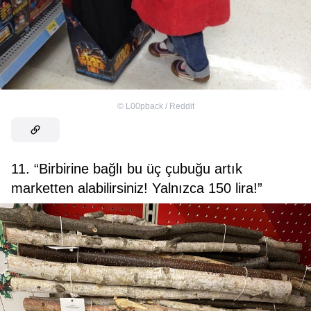
©
L00pback / Reddit
11. “Birbirine bağlı bu üç çubuğu artık
marketten alabilirsiniz! Yalnızca 150 lira!”