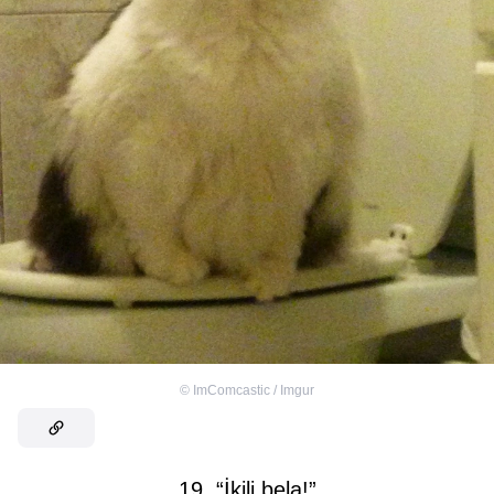
©
ImComcastic / Imgur
19. “İkili bela!”