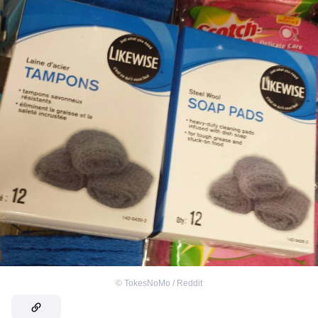
©
TokesNoMo / Reddit