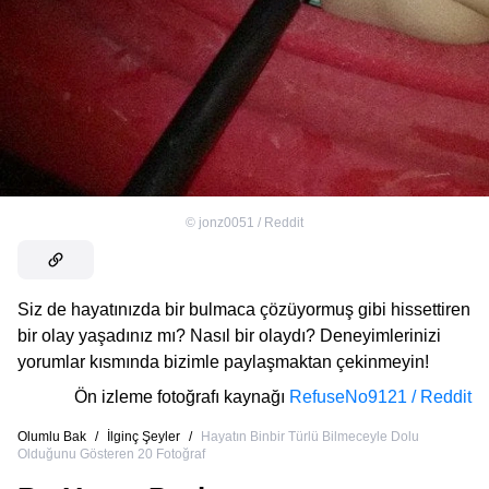
©
jonz0051 / Reddit
Siz de hayatınızda bir bulmaca çözüyormuş gibi hissettiren
bir olay yaşadınız mı? Nasıl bir olaydı? Deneyimlerinizi
yorumlar kısmında bizimle paylaşmaktan çekinmeyin!
Ön izleme fotoğrafı kaynağı
RefuseNo9121 / Reddit
Olumlu Bak
/
İlginç Şeyler
/
Hayatın Binbir Türlü Bilmeceyle Dolu
Olduğunu Gösteren 20 Fotoğraf