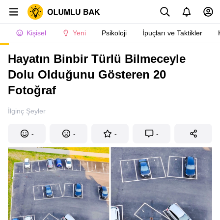
Kişisel
Yeni
Psikoloji
İpuçları ve Taktikler
Hayatın Binbir Türlü Bilmeceyle
Dolu Olduğunu Gösteren 20
Fotoğraf
İlginç Şeyler
-
-
-
-