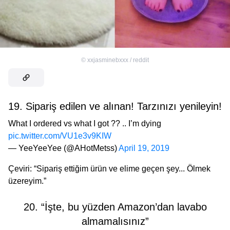
©
xxjasminebxxx / reddit
19. Sipariş edilen ve alınan! Tarzınızı yenileyin!
What I ordered vs what I got ?? .. I’m dying
pic.twitter.com/VU1e3v9KIW
— YeeYeeYee (@AHotMetss)
April 19, 2019
Çeviri: “Sipariş ettiğim ürün ve elime geçen şey... Ölmek
üzereyim.”
20. “İşte, bu yüzden Amazon’dan lavabo
almamalısınız”