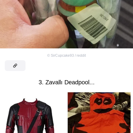
©
SirCupcake93 / reddit
3. Zavallı Deadpool...