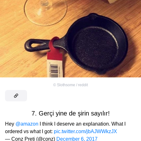
©
Slothsome / reddit
7. Gerçi yine de şirin sayılır!
Hey
@amazon
I think I deserve an explanation. What I
ordered vs what I got:
pic.twitter.com/jbAJWWkzJX
— Conz Preti (@conz)
December 6, 2017