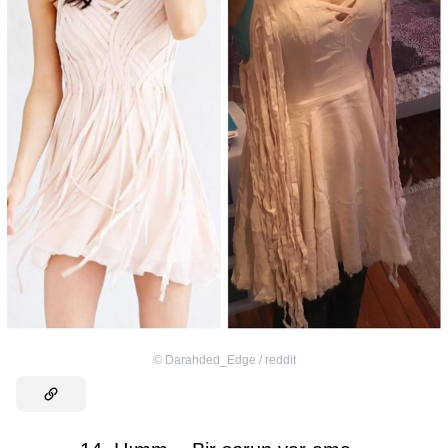
©
Darahded_Edge / reddit