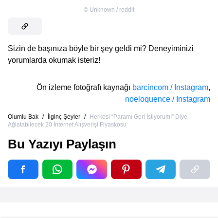
©
Unknown / reddit
Sizin de başınıza böyle bir şey geldi mi? Deneyiminizi
yorumlarda okumak isteriz!
Ön izleme fotoğrafı kaynağı
barcincom / Instagram
,
noeloquence / Instagram
Olumlu Bak
/
İlginç Şeyler
/
Herkesi “Paramı Geri İstiyorum!” Diye
Ağlatabilecek 20 İnternet Alışverişi Fiyaskosu
Bu Yazıyı Paylaşın