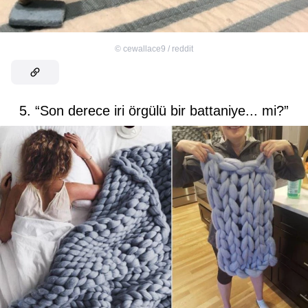
©
cewallace9 / reddit
5. “Son derece iri örgülü bir battaniye... mi?”