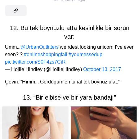
12. Bu tek boynuzlu atta kesinlikle bir sorun
var:
Umm...
@UrbanOutfitters
weirdest looking unicorn I’ve ever
seen? ?
#onlineshoppingfail
#youmessedup
pic.twitter.com/S0F4zs7CiR
— Hollie Hindley (@HollieHindley)
October 13, 2017
Çeviri: “Hımm... Gördüğüm en tuhaf tek boynuzlu at.”
13. “Bir elbise ve bir yara bandajı”