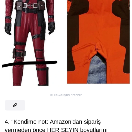
©
llewellyns / reddit
4. “Kendime not: Amazon’dan sipariş
vermeden önce HER ŞEYİN boyutlarını