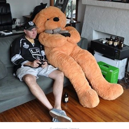
©
unknown / imgur