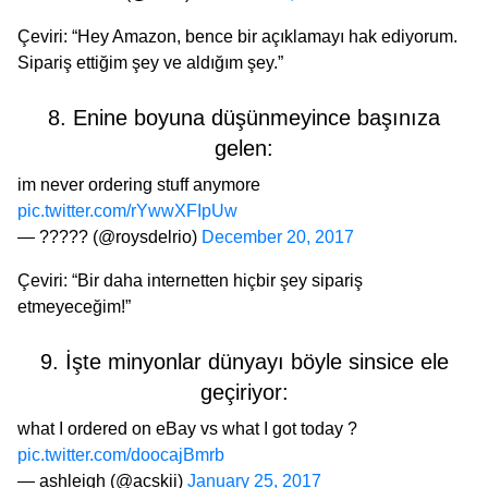
Çeviri: “Hey Amazon, bence bir açıklamayı hak ediyorum.
Sipariş ettiğim şey ve aldığım şey.”
8. Enine boyuna düşünmeyince başınıza
gelen:
im never ordering stuff anymore
pic.twitter.com/rYwwXFIpUw
— ????? (@roysdelrio)
December 20, 2017
Çeviri: “Bir daha internetten hiçbir şey sipariş
etmeyeceğim!”
9. İşte minyonlar dünyayı böyle sinsice ele
geçiriyor:
what I ordered on eBay vs what I got today ?
pic.twitter.com/doocajBmrb
— ashleigh (@acskii)
January 25, 2017