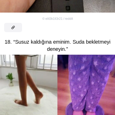
©
elit3k1ll3r21 / reddit
18. “Susuz kaldığına eminim. Suda bekletmeyi
deneyin.”