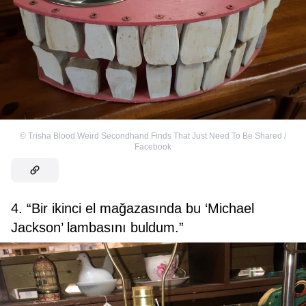
©
Trisha Blood Weird Secondhand Finds That Just Need To Be Shared /
Facebook
4. “Bir ikinci el mağazasında bu ‘Michael
Jackson’ lambasını buldum.”