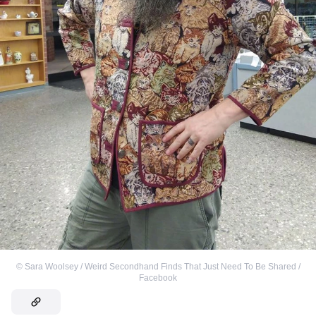
©
Sara Woolsey‎ / Weird Secondhand Finds That Just Need To Be Shared /
Facebook