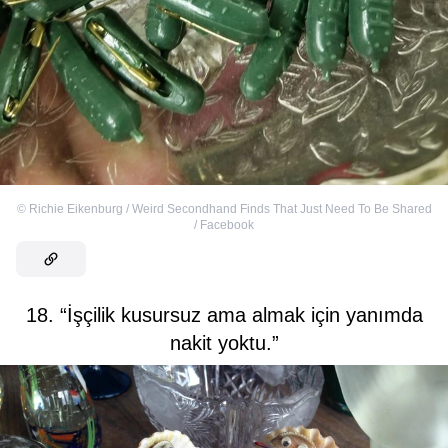
©
Richie Eikenburg / Weird Secondhand Finds That Just Need To Be Shared
/ Facebook
18. “İşçilik kusursuz ama almak için yanımda
nakit yoktu.”