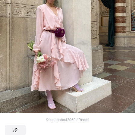
©
lunababa42069 / Reddit