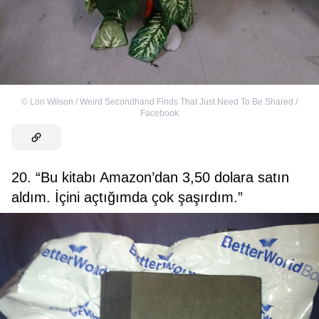
©
Lori Wilson / Weird Secondhand Finds That Just Need To Be Shared /
Facebook
20. “Bu kitabı Amazon’dan 3,50 dolara satın
aldım. İçini açtığımda çok şaşırdım.”