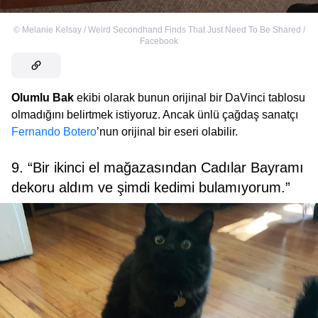
©
Melanie Kelsay‎ / Weird Secondhand Finds That Just Need To Be Shared /
Facebook
Olumlu Bak
ekibi olarak bunun orijinal bir DaVinci tablosu
olmadığını belirtmek istiyoruz. Ancak ünlü çağdaş sanatçı
Fernando Botero
’nun orijinal bir eseri olabilir.
9. “Bir ikinci el mağazasından Cadılar Bayramı
dekoru aldım ve şimdi kedimi bulamıyorum.”