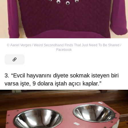
©
Aariel Verges / Weird Secondhand Finds That Just Need To Be Shared /
Facebook
3. “Evcil hayvanını diyete sokmak isteyen biri
varsa işte, 9 dolara iştah açıcı kaplar.”