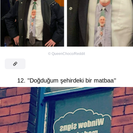
©
QueenChoco/Reddit
12. ’’Doğduğum şehirdeki bir matbaa’’