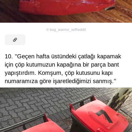
©
bog_warrior_ie/Reddit
10. ’’Geçen hafta üstündeki çatlağı kapamak
için çöp kutumuzun kapağına bir parça bant
yapıştırdım. Komşum, çöp kutusunu kapı
numaramıza göre işaretlediğimizi sanmış.’’