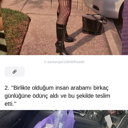
©
darkangel10848/Reddit
2. ’’Birlikte olduğum insan arabamı birkaç
günlüğüne ödünç aldı ve bu şekilde teslim
etti.’’