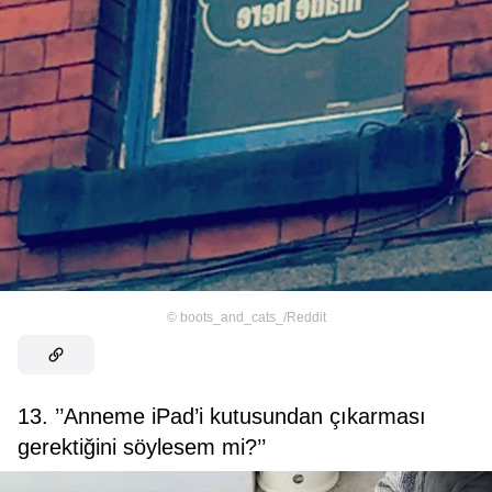
©
boots_and_cats_/Reddit
13. ’’Anneme iPad’i kutusundan çıkarması
gerektiğini söylesem mi?’’