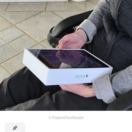
©
FrederikTwn/Reddit