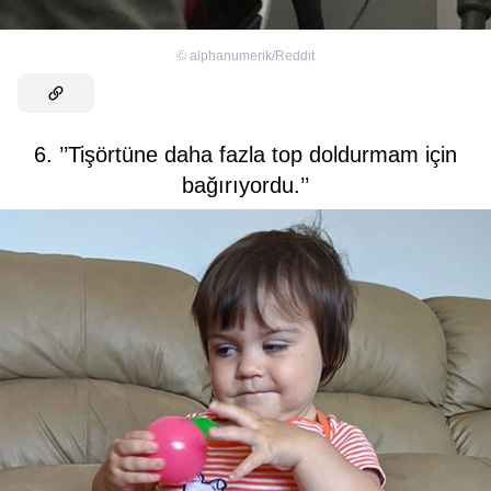
©
alphanumerik/Reddit
6. ’’Tişörtüne daha fazla top doldurmam için
bağırıyordu.’’