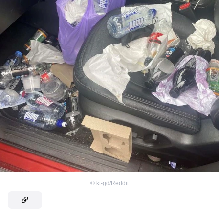
©
kt-gd/Reddit