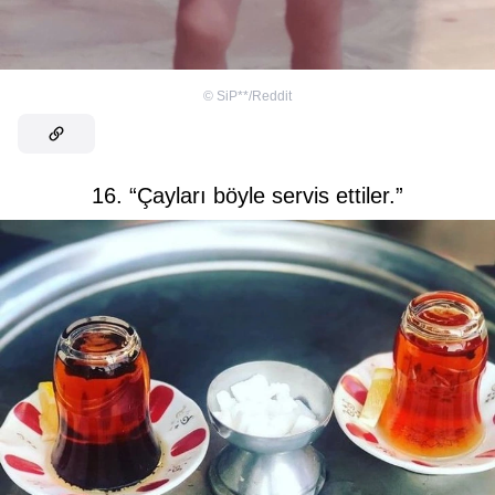
©
SiP**/Reddit
16. “Çayları böyle servis ettiler.”