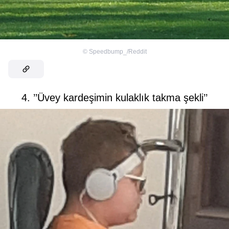
©
Speedbump_/Reddit
4. ’’Üvey kardeşimin kulaklık takma şekli’’