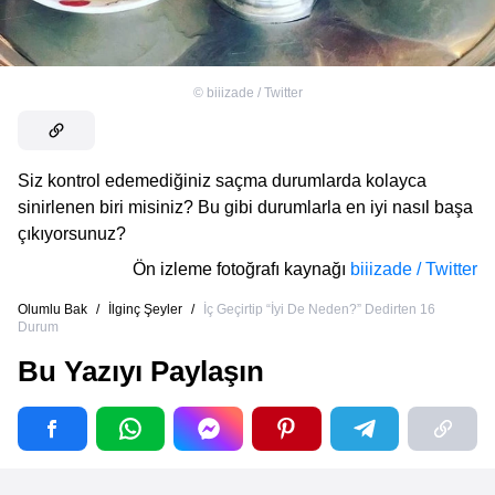
©
biiizade / Twitter
Siz kontrol edemediğiniz saçma durumlarda kolayca
sinirlenen biri misiniz? Bu gibi durumlarla en iyi nasıl başa
çıkıyorsunuz?
Ön izleme fotoğrafı kaynağı
biiizade / Twitter
Olumlu Bak
/
İlginç Şeyler
/
İç Geçirtip “İyi De Neden?” Dedirten 16
Durum
Bu Yazıyı Paylaşın