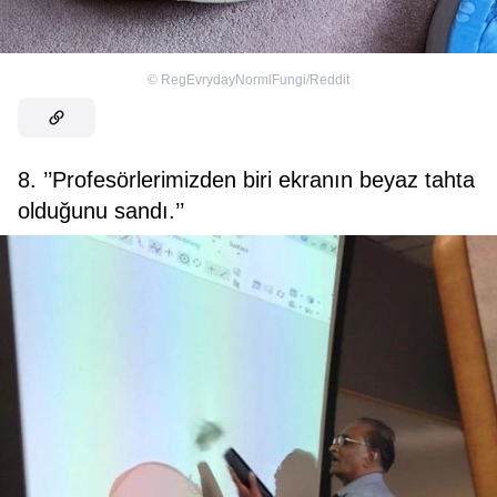
©
RegEvrydayNormlFungi/Reddit
8. ’’Profesörlerimizden biri ekranın beyaz tahta
olduğunu sandı.’’