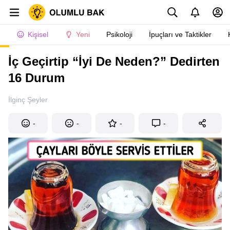
Kişisel
Yeni
Psikoloji
İpuçları ve Taktikler
İç Geçirtip “İyi De Neden?” Dedirten
16 Durum
İlginç Şeyler
-
-
-
-