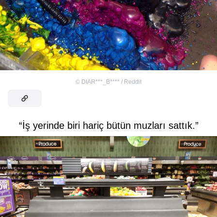
©
DIAR***_B**** / Reddit
“İş yerinde biri hariç bütün muzları sattık.”