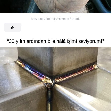
©
fezmop / Reddit
,
©
fezmop / Reddit
“30 yılın ardından bile hâlâ işimi seviyorum!”