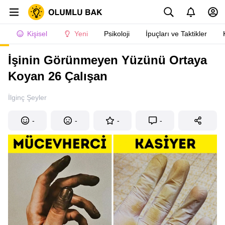
Kişisel
Yeni
Psikoloji
İpuçları ve Taktikler
İşinin Görünmeyen Yüzünü Ortaya
Koyan 26 Çalışan
İlginç Şeyler
-
-
-
-