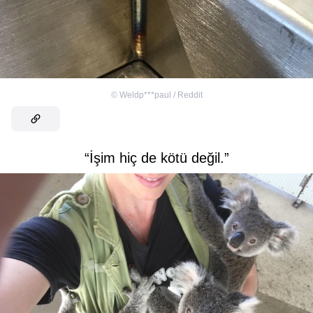
©
Weldp***paul / Reddit
“İşim hiç de kötü değil.”