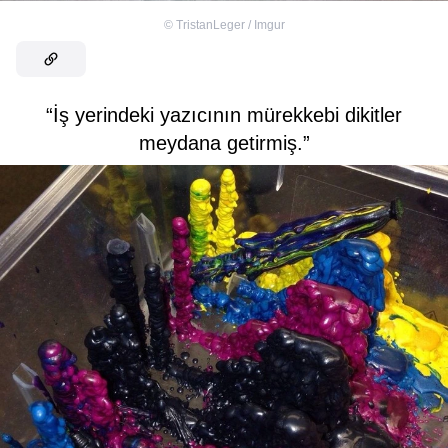
©
TristanLeger / Imgur
“İş yerindeki yazıcının mürekkebi dikitler
meydana getirmiş.”