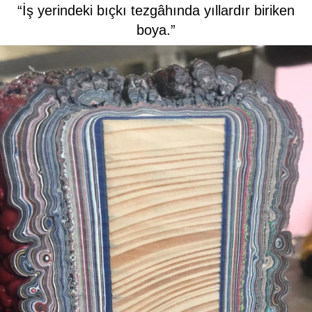
“İş yerindeki bıçkı tezgâhında yıllardır biriken
boya.”