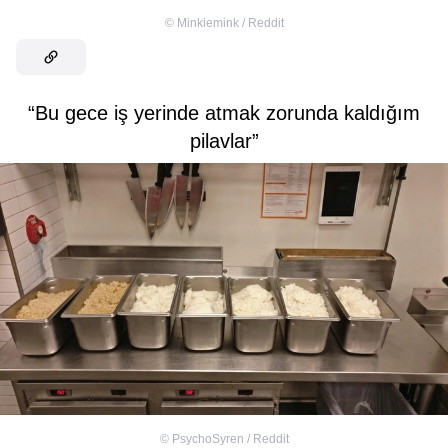
©
Minkiemink / Reddit
“Bu gece iş yerinde atmak zorunda kaldığım
pilavlar”
©
PsychoSyren / Reddit