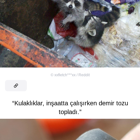
©
xxfletch***xx / Reddit
“Kulaklıklar, inşaatta çalışırken demir tozu
topladı.”