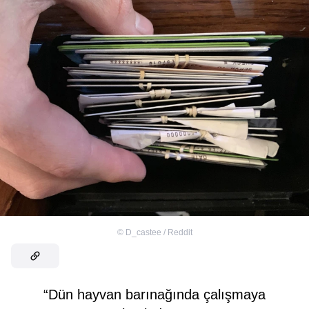
©
D_castee / Reddit
“Dün hayvan barınağında çalışmaya