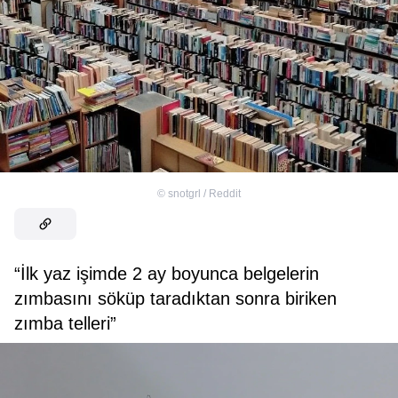
©
snotgrl / Reddit
“İlk yaz işimde 2 ay boyunca belgelerin
zımbasını söküp taradıktan sonra biriken
zımba telleri”